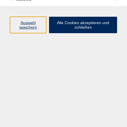
Programm
Auswahl
Alle Cookies akzeptieren und
speichern
schließen
Digitale Angebote
Gesellschaft
Beruf
Sprachen
Gesundheit
Kultur
Grundbildung
vhs Business
vhs Würzburg & Umgebung e. V.