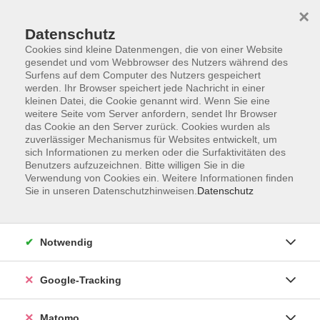
×
Datenschutz
Cookies sind kleine Datenmengen, die von einer Website
gesendet und vom Webbrowser des Nutzers während des
Surfens auf dem Computer des Nutzers gespeichert
Skip to main content
werden. Ihr Browser speichert jede Nachricht in einer
kleinen Datei, die Cookie genannt wird. Wenn Sie eine
weitere Seite vom Server anfordern, sendet Ihr Browser
Der Kurs konnte nicht gefunden werden.
das Cookie an den Server zurück. Cookies wurden als
zuverlässiger Mechanismus für Websites entwickelt, um
sich Informationen zu merken oder die Surfaktivitäten des
Benutzers aufzuzeichnen. Bitte willigen Sie in die
Verwendung von Cookies ein. Weitere Informationen finden
Sie in unseren Datenschutzhinweisen.
Datenschutz
Impressum
AGBs
Datenschutzerklärung
Notwendig
Barrierefreiheitserklärung
Widerrufsbelehrung
Google-Tracking
Widerruf
Matomo