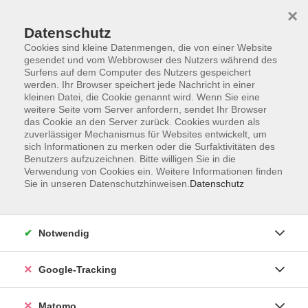
×
Datenschutz
Cookies sind kleine Datenmengen, die von einer Website
gesendet und vom Webbrowser des Nutzers während des
Surfens auf dem Computer des Nutzers gespeichert
Skip to main content
werden. Ihr Browser speichert jede Nachricht in einer
kleinen Datei, die Cookie genannt wird. Wenn Sie eine
weitere Seite vom Server anfordern, sendet Ihr Browser
Der Kurs konnte nicht gefunden werden.
das Cookie an den Server zurück. Cookies wurden als
zuverlässiger Mechanismus für Websites entwickelt, um
sich Informationen zu merken oder die Surfaktivitäten des
Benutzers aufzuzeichnen. Bitte willigen Sie in die
Verwendung von Cookies ein. Weitere Informationen finden
Sie in unseren Datenschutzhinweisen.
Datenschutz
Impressum
AGBs
Datenschutzerklärung
Notwendig
Barrierefreiheitserklärung
Widerrufsbelehrung
Google-Tracking
Widerruf
Matomo