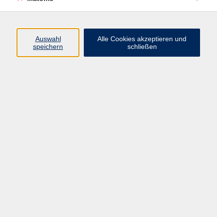
Programm
Auswahl
Alle Cookies akzeptieren und
speichern
schließen
Digitale Angebote
Gesellschaft
Beruf
Sprachen
Gesundheit
Kultur
Grundbildung
vhs Business
vhs Würzburg & Umgebung e. V.