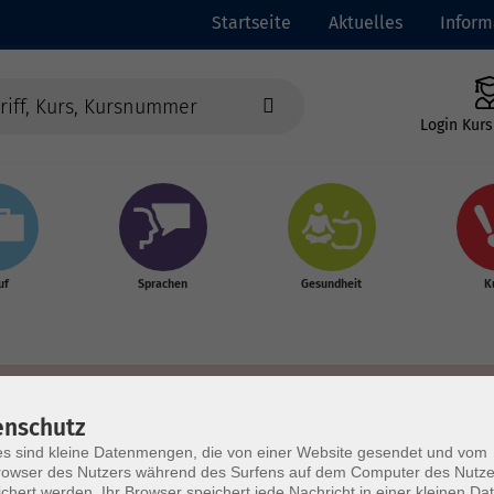
Startseite
Aktuelles
Inform
Login Kurs
uf
Sprachen
Gesundheit
K
enschutz
s sind kleine Datenmengen, die von einer Website gesendet und vom
owser des Nutzers während des Surfens auf dem Computer des Nutze
chert werden. Ihr Browser speichert jede Nachricht in einer kleinen Dat