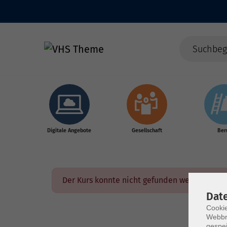
Skip to main content
Digitale Angebote
Gesellschaft
Ber
Der Kurs konnte nicht gefunden werden.
Dat
Cookie
Webbr
gespei