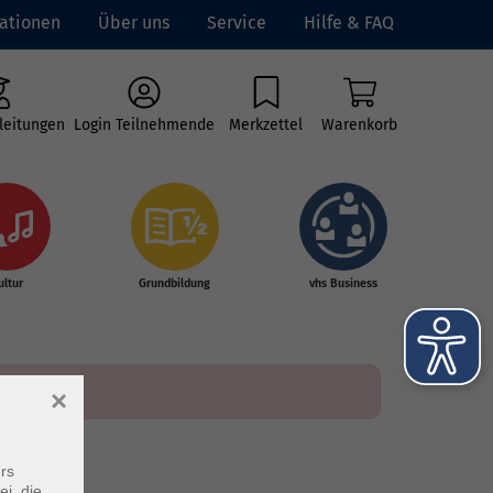
ationen
Über uns
Service
Hilfe & FAQ
leitungen
Login Teilnehmende
Merkzettel
Warenkorb
ultur
Grundbildung
vhs Business
×
rs
ei, die