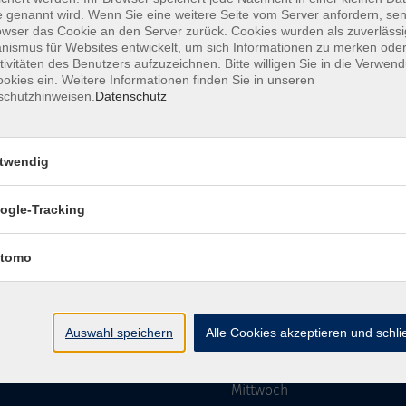
 genannt wird. Wenn Sie eine weitere Seite vom Server anfordern, se
owser das Cookie an den Server zurück. Cookies wurden als zuverlässi
ismus für Websites entwickelt, um sich Informationen zu merken oder
Impressum
AGBs
Datenschutzerklärung
Barriere
tivitäten des Benutzers aufzuzeichnen. Bitte willigen Sie in die Verwen
okies ein. Weitere Informationen finden Sie in unseren
schutzhinweisen.
Datenschutz
twendig
mgebung e. V.
Öffnungszeiten
ogle-Tracking
tomo
Montag
rg.de
Dienstag
Auswahl speichern
Alle Cookies akzeptieren und schl
Mittwoch