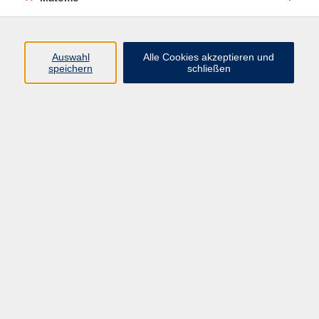
Programm
Auswahl
Alle Cookies akzeptieren und
speichern
schließen
Digitale Angebote
Gesellschaft
Beruf
Sprachen
Gesundheit
Kultur
Grundbildung
vhs Business
vhs Würzburg & Umgebung e. V.