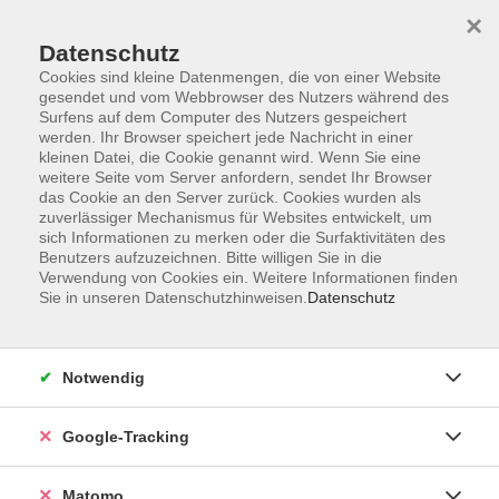
×
Datenschutz
Cookies sind kleine Datenmengen, die von einer Website
gesendet und vom Webbrowser des Nutzers während des
Surfens auf dem Computer des Nutzers gespeichert
Skip to main content
werden. Ihr Browser speichert jede Nachricht in einer
kleinen Datei, die Cookie genannt wird. Wenn Sie eine
weitere Seite vom Server anfordern, sendet Ihr Browser
Der Kurs konnte nicht gefunden werden.
das Cookie an den Server zurück. Cookies wurden als
zuverlässiger Mechanismus für Websites entwickelt, um
sich Informationen zu merken oder die Surfaktivitäten des
Benutzers aufzuzeichnen. Bitte willigen Sie in die
Verwendung von Cookies ein. Weitere Informationen finden
Sie in unseren Datenschutzhinweisen.
Datenschutz
Impressum
AGBs
Datenschutzerklärung
Notwendig
Barrierefreiheitserklärung
Widerrufsbelehrung
Google-Tracking
Widerruf
Matomo