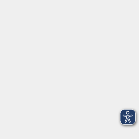
Gemüse fermentieren – Lebendiges für den
Darm
Do. 28.01.2027 17:00
Würzburg
Piwis – neuer alter Weingenuss
Fr. 29.01.2027 18:15
Würzburg
Japanische Teezeremonie: Sado (Matcha-
Tee)
Sa. 30.01.2027 13:00
Würzburg