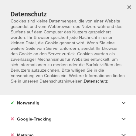
×
Datenschutz
Cookies sind kleine Datenmengen, die von einer Website
gesendet und vom Webbrowser des Nutzers während des
Surfens auf dem Computer des Nutzers gespeichert
Skip to main content
werden. Ihr Browser speichert jede Nachricht in einer
kleinen Datei, die Cookie genannt wird. Wenn Sie eine
weitere Seite vom Server anfordern, sendet Ihr Browser
das Cookie an den Server zurück. Cookies wurden als
zuverlässiger Mechanismus für Websites entwickelt, um
sich Informationen zu merken oder die Surfaktivitäten des
Benutzers aufzuzeichnen. Bitte willigen Sie in die
Verwendung von Cookies ein. Weitere Informationen finden
Sie in unseren Datenschutzhinweisen.
Datenschutz
49 Kurse
Notwendig
zurück zu Kultur
Kurse nach Themen
Google-Tracking
Getränke
2
Matomo