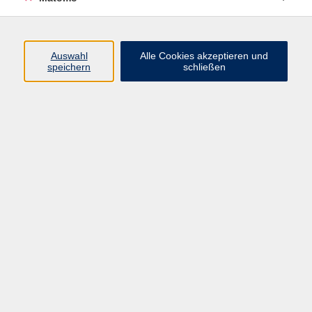
Kochen & Ernährung
33
Wein & mehr
13
Auswahl
Alle Cookies akzeptieren und
speichern
schließen
Genuss & Kultur
Ergebnisse filtern
Peruanische Küche auf Spanisch
Sa. 22.08.2026 11:00
Würzburg
Chinesische Teekultur und Achtsamkeit
Mi. 16.09.2026 18:00