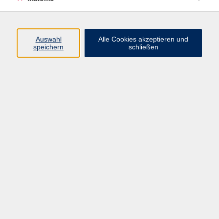
Programm
Auswahl
Alle Cookies akzeptieren und
speichern
schließen
Digitale Angebote
Gesellschaft
Beruf
Sprachen
Gesundheit
Kultur
Grundbildung
vhs Business
vhs Würzburg & Umgebung e. V.