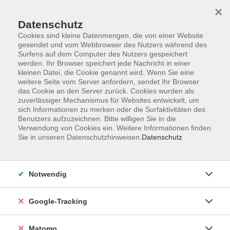
×
Datenschutz
Cookies sind kleine Datenmengen, die von einer Website
gesendet und vom Webbrowser des Nutzers während des
Surfens auf dem Computer des Nutzers gespeichert
Skip to main content
werden. Ihr Browser speichert jede Nachricht in einer
kleinen Datei, die Cookie genannt wird. Wenn Sie eine
weitere Seite vom Server anfordern, sendet Ihr Browser
Der Kurs konnte nicht gefunden werden.
das Cookie an den Server zurück. Cookies wurden als
zuverlässiger Mechanismus für Websites entwickelt, um
sich Informationen zu merken oder die Surfaktivitäten des
Benutzers aufzuzeichnen. Bitte willigen Sie in die
Verwendung von Cookies ein. Weitere Informationen finden
Sie in unseren Datenschutzhinweisen.
Datenschutz
Impressum
AGBs
Datenschutzerklärung
Notwendig
Barrierefreiheitserklärung
Widerrufsbelehrung
Google-Tracking
Widerruf
Matomo