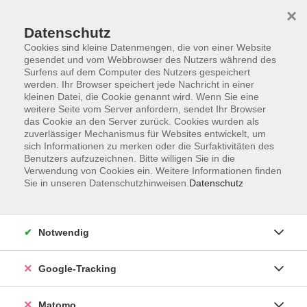
×
Datenschutz
Cookies sind kleine Datenmengen, die von einer Website
gesendet und vom Webbrowser des Nutzers während des
Surfens auf dem Computer des Nutzers gespeichert
Skip to main content
werden. Ihr Browser speichert jede Nachricht in einer
kleinen Datei, die Cookie genannt wird. Wenn Sie eine
weitere Seite vom Server anfordern, sendet Ihr Browser
Der Kurs konnte nicht gefunden werden.
das Cookie an den Server zurück. Cookies wurden als
zuverlässiger Mechanismus für Websites entwickelt, um
sich Informationen zu merken oder die Surfaktivitäten des
Benutzers aufzuzeichnen. Bitte willigen Sie in die
Verwendung von Cookies ein. Weitere Informationen finden
Sie in unseren Datenschutzhinweisen.
Datenschutz
Impressum
AGBs
Datenschutzerklärung
Notwendig
Barrierefreiheitserklärung
Widerrufsbelehrung
Google-Tracking
Widerruf
Matomo