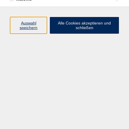
Programm
Auswahl
Alle Cookies akzeptieren und
speichern
schließen
Digitale Angebote
Gesellschaft
Beruf
Sprachen
Gesundheit
Kultur
Grundbildung
vhs Business
vhs Würzburg & Umgebung e. V.