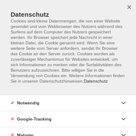
×
Datenschutz
Cookies sind kleine Datenmengen, die von einer Website
gesendet und vom Webbrowser des Nutzers während des
Surfens auf dem Computer des Nutzers gespeichert
Skip to main content
werden. Ihr Browser speichert jede Nachricht in einer
kleinen Datei, die Cookie genannt wird. Wenn Sie eine
weitere Seite vom Server anfordern, sendet Ihr Browser
Der Kurs konnte nicht gefunden werden.
das Cookie an den Server zurück. Cookies wurden als
zuverlässiger Mechanismus für Websites entwickelt, um
sich Informationen zu merken oder die Surfaktivitäten des
Benutzers aufzuzeichnen. Bitte willigen Sie in die
Verwendung von Cookies ein. Weitere Informationen finden
Sie in unseren Datenschutzhinweisen.
Datenschutz
Impressum
AGBs
Datenschutzerklärung
Notwendig
Barrierefreiheitserklärung
Widerrufsbelehrung
Google-Tracking
Widerruf
Matomo