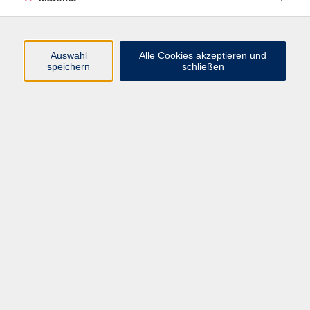
Programm
Auswahl
Alle Cookies akzeptieren und
speichern
schließen
Digitale Angebote
Gesellschaft
Beruf
Sprachen
Gesundheit
Kultur
Grundbildung
vhs Business
vhs Würzburg & Umgebung e. V.