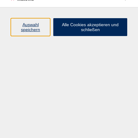
Programm
Auswahl
Alle Cookies akzeptieren und
speichern
schließen
Digitale Angebote
Gesellschaft
Beruf
Sprachen
Gesundheit
Kultur
Grundbildung
vhs Business
vhs Würzburg & Umgebung e. V.