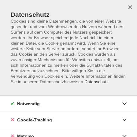
×
Datenschutz
Cookies sind kleine Datenmengen, die von einer Website
gesendet und vom Webbrowser des Nutzers während des
Surfens auf dem Computer des Nutzers gespeichert
Skip to main content
werden. Ihr Browser speichert jede Nachricht in einer
kleinen Datei, die Cookie genannt wird. Wenn Sie eine
weitere Seite vom Server anfordern, sendet Ihr Browser
Der Kurs konnte nicht gefunden werden.
das Cookie an den Server zurück. Cookies wurden als
zuverlässiger Mechanismus für Websites entwickelt, um
sich Informationen zu merken oder die Surfaktivitäten des
Benutzers aufzuzeichnen. Bitte willigen Sie in die
Verwendung von Cookies ein. Weitere Informationen finden
Sie in unseren Datenschutzhinweisen.
Datenschutz
Impressum
AGBs
Datenschutzerklärung
Notwendig
Barrierefreiheitserklärung
Widerrufsbelehrung
Google-Tracking
Widerruf
Matomo