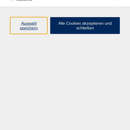
Programm
Auswahl
Alle Cookies akzeptieren und
speichern
schließen
Digitale Angebote
Gesellschaft
Beruf
Sprachen
Gesundheit
Kultur
Grundbildung
vhs Business
vhs Würzburg & Umgebung e. V.