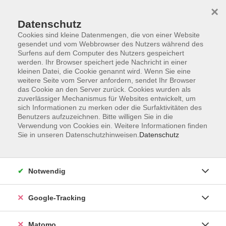
×
Datenschutz
Cookies sind kleine Datenmengen, die von einer Website
gesendet und vom Webbrowser des Nutzers während des
Surfens auf dem Computer des Nutzers gespeichert
Skip to main content
werden. Ihr Browser speichert jede Nachricht in einer
kleinen Datei, die Cookie genannt wird. Wenn Sie eine
weitere Seite vom Server anfordern, sendet Ihr Browser
Der Kurs konnte nicht gefunden werden.
das Cookie an den Server zurück. Cookies wurden als
zuverlässiger Mechanismus für Websites entwickelt, um
sich Informationen zu merken oder die Surfaktivitäten des
Benutzers aufzuzeichnen. Bitte willigen Sie in die
Verwendung von Cookies ein. Weitere Informationen finden
Sie in unseren Datenschutzhinweisen.
Datenschutz
Impressum
AGBs
Datenschutzerklärung
Notwendig
Barrierefreiheitserklärung
Widerrufsbelehrung
Google-Tracking
Widerruf
Matomo