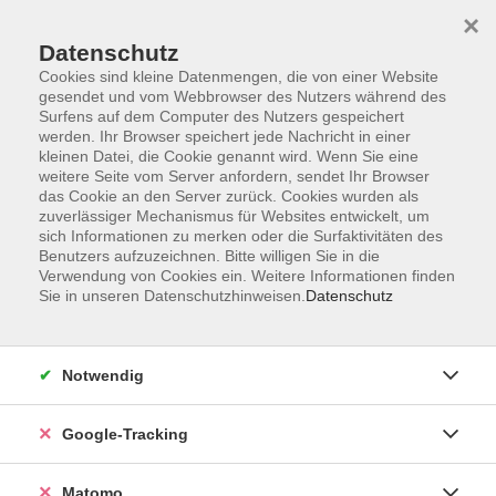
×
Datenschutz
Cookies sind kleine Datenmengen, die von einer Website
gesendet und vom Webbrowser des Nutzers während des
Surfens auf dem Computer des Nutzers gespeichert
Skip to main content
werden. Ihr Browser speichert jede Nachricht in einer
kleinen Datei, die Cookie genannt wird. Wenn Sie eine
weitere Seite vom Server anfordern, sendet Ihr Browser
Der Kurs konnte nicht gefunden werden.
das Cookie an den Server zurück. Cookies wurden als
zuverlässiger Mechanismus für Websites entwickelt, um
sich Informationen zu merken oder die Surfaktivitäten des
Benutzers aufzuzeichnen. Bitte willigen Sie in die
Verwendung von Cookies ein. Weitere Informationen finden
Sie in unseren Datenschutzhinweisen.
Datenschutz
Impressum
AGBs
Datenschutzerklärung
Notwendig
Barrierefreiheitserklärung
Widerrufsbelehrung
Google-Tracking
Widerruf
Matomo