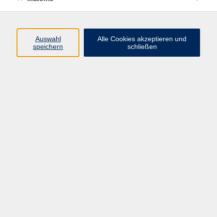
Programm
Auswahl
Alle Cookies akzeptieren und
speichern
schließen
Digitale Angebote
Gesellschaft
Beruf
Sprachen
Gesundheit
Kultur
Grundbildung
vhs Business
vhs Würzburg & Umgebung e. V.