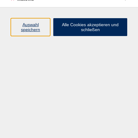
Programm
Auswahl
Alle Cookies akzeptieren und
speichern
schließen
Digitale Angebote
Gesellschaft
Beruf
Sprachen
Gesundheit
Kultur
Grundbildung
vhs Business
vhs Würzburg & Umgebung e. V.