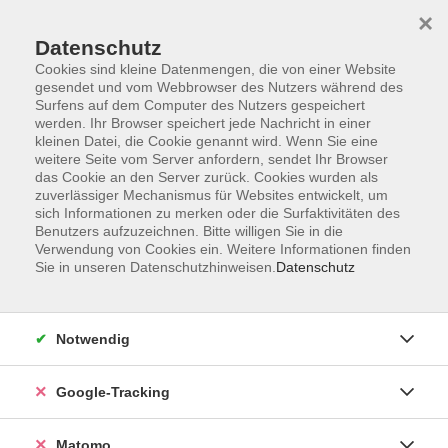
×
Datenschutz
Cookies sind kleine Datenmengen, die von einer Website
gesendet und vom Webbrowser des Nutzers während des
Surfens auf dem Computer des Nutzers gespeichert
Skip to main content
werden. Ihr Browser speichert jede Nachricht in einer
kleinen Datei, die Cookie genannt wird. Wenn Sie eine
weitere Seite vom Server anfordern, sendet Ihr Browser
Der Kurs konnte nicht gefunden werden.
das Cookie an den Server zurück. Cookies wurden als
zuverlässiger Mechanismus für Websites entwickelt, um
sich Informationen zu merken oder die Surfaktivitäten des
Benutzers aufzuzeichnen. Bitte willigen Sie in die
Verwendung von Cookies ein. Weitere Informationen finden
Sie in unseren Datenschutzhinweisen.
Datenschutz
Impressum
AGBs
Datenschutzerklärung
Notwendig
Barrierefreiheitserklärung
Widerrufsbelehrung
Google-Tracking
Widerruf
Matomo