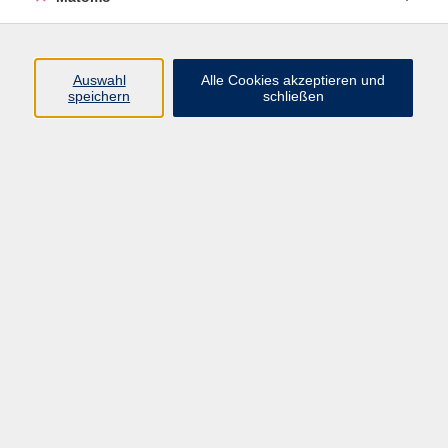
Programm
Auswahl
Alle Cookies akzeptieren und
speichern
schließen
Digitale Angebote
Gesellschaft
Beruf
Sprachen
Gesundheit
Kultur
Grundbildung
vhs Business
vhs Würzburg & Umgebung e. V.