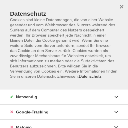
×
Datenschutz
Cookies sind kleine Datenmengen, die von einer Website
gesendet und vom Webbrowser des Nutzers während des
Surfens auf dem Computer des Nutzers gespeichert
Skip to main content
werden. Ihr Browser speichert jede Nachricht in einer
kleinen Datei, die Cookie genannt wird. Wenn Sie eine
weitere Seite vom Server anfordern, sendet Ihr Browser
Der Kurs konnte nicht gefunden werden.
das Cookie an den Server zurück. Cookies wurden als
zuverlässiger Mechanismus für Websites entwickelt, um
sich Informationen zu merken oder die Surfaktivitäten des
Benutzers aufzuzeichnen. Bitte willigen Sie in die
Verwendung von Cookies ein. Weitere Informationen finden
Sie in unseren Datenschutzhinweisen.
Datenschutz
Impressum
AGBs
Datenschutzerklärung
Notwendig
Barrierefreiheitserklärung
Widerrufsbelehrung
Google-Tracking
Widerruf
Matomo