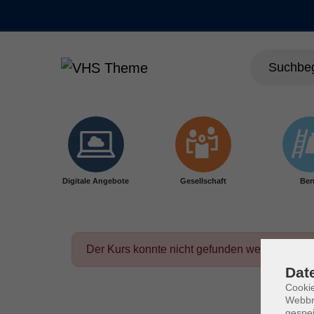
Skip to main content
Digitale Angebote
Gesellschaft
Ber
Der Kurs konnte nicht gefunden werden.
Dat
Cookie
Webbr
gespei