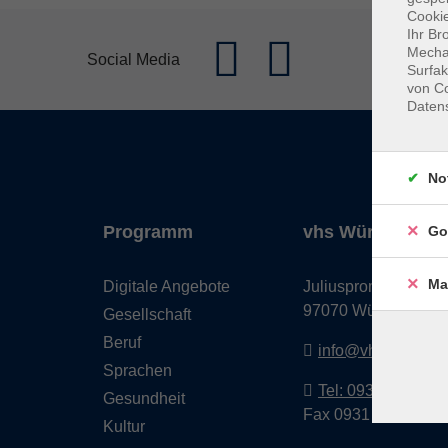
Cookie
Ihr Br
Mechan
Social Media
Surfak
von Co
Daten
No
Programm
vhs Würzburg & 
Go
Ma
Digitale Angebote
Juliuspromenade 68
97070 Würzburg
Gesellschaft
Beruf
info@vhs-wuerzbu
Sprachen
Tel: 0931 35593 0
Gesundheit
Fax 0931 35593-20
Kultur