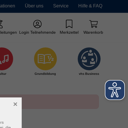
mationen
Über uns
Service
Hilfe & FAQ
leitungen
Login Teilnehmende
Merkzettel
Warenkorb
ltur
Grundbildung
vhs Business
×
rs
ei, die