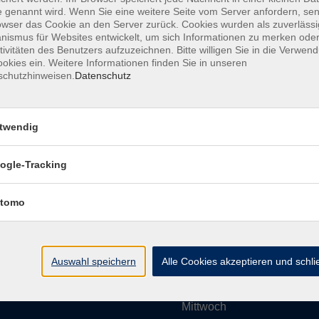
 genannt wird. Wenn Sie eine weitere Seite vom Server anfordern, se
owser das Cookie an den Server zurück. Cookies wurden als zuverlässi
ismus für Websites entwickelt, um sich Informationen zu merken oder
Impressum
AGBs
Datenschutzerklärung
Barrier
tivitäten des Benutzers aufzuzeichnen. Bitte willigen Sie in die Verwen
okies ein. Weitere Informationen finden Sie in unseren
schutzhinweisen.
Datenschutz
twendig
Umgebung e. V.
Öffnungszeiten
ogle-Tracking
tomo
Montag
rg.de
Dienstag
Auswahl speichern
Alle Cookies akzeptieren und schl
Mittwoch