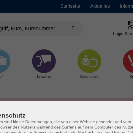
Startseite
Aktuelles
Infor
Login Kurs
uf
Sprachen
Gesundheit
Ku
enschutz
s sind kleine Datenmengen, die von einer Website gesendet und vom
owser des Nutzers während des Surfens auf dem Computer des Nutze
chert werden. Ihr Browser speichert jede Nachricht in einer kleinen Dat