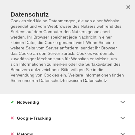
×
Datenschutz
Cookies sind kleine Datenmengen, die von einer Website
gesendet und vom Webbrowser des Nutzers während des
Surfens auf dem Computer des Nutzers gespeichert
Skip to main content
werden. Ihr Browser speichert jede Nachricht in einer
kleinen Datei, die Cookie genannt wird. Wenn Sie eine
weitere Seite vom Server anfordern, sendet Ihr Browser
Der Kurs konnte nicht gefunden werden.
das Cookie an den Server zurück. Cookies wurden als
zuverlässiger Mechanismus für Websites entwickelt, um
sich Informationen zu merken oder die Surfaktivitäten des
Benutzers aufzuzeichnen. Bitte willigen Sie in die
Verwendung von Cookies ein. Weitere Informationen finden
Sie in unseren Datenschutzhinweisen.
Datenschutz
Impressum
AGBs
Datenschutzerklärung
Notwendig
Barrierefreiheitserklärung
Widerrufsbelehrung
Google-Tracking
Widerruf
Matomo