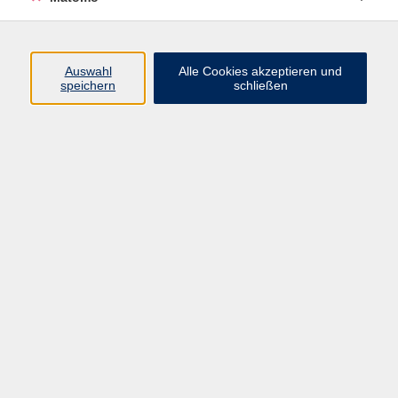
Programm
Auswahl
Alle Cookies akzeptieren und
speichern
schließen
Digitale Angebote
Gesellschaft
Beruf
Sprachen
Gesundheit
Kultur
Grundbildung
vhs Business
vhs Würzburg & Umgebung e. V.