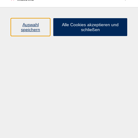
Programm
Auswahl
Alle Cookies akzeptieren und
speichern
schließen
Digitale Angebote
Gesellschaft
Beruf
Sprachen
Gesundheit
Kultur
Grundbildung
vhs Business
vhs Würzburg & Umgebung e. V.