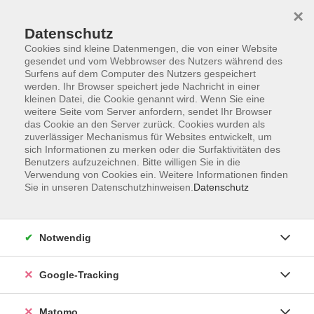
×
Datenschutz
Cookies sind kleine Datenmengen, die von einer Website
gesendet und vom Webbrowser des Nutzers während des
Surfens auf dem Computer des Nutzers gespeichert
Skip to main content
werden. Ihr Browser speichert jede Nachricht in einer
kleinen Datei, die Cookie genannt wird. Wenn Sie eine
weitere Seite vom Server anfordern, sendet Ihr Browser
Der Kurs konnte nicht gefunden werden.
das Cookie an den Server zurück. Cookies wurden als
zuverlässiger Mechanismus für Websites entwickelt, um
sich Informationen zu merken oder die Surfaktivitäten des
Benutzers aufzuzeichnen. Bitte willigen Sie in die
Verwendung von Cookies ein. Weitere Informationen finden
Sie in unseren Datenschutzhinweisen.
Datenschutz
Impressum
AGBs
Datenschutzerklärung
Notwendig
Barrierefreiheitserklärung
Widerrufsbelehrung
Google-Tracking
Widerruf
Matomo