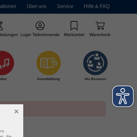
mationen
Über uns
Service
Hilfe & FAQ
leitungen
Login Teilnehmende
Merkzettel
Warenkorb
ltur
Grundbildung
vhs Business
×
rs
ei, die