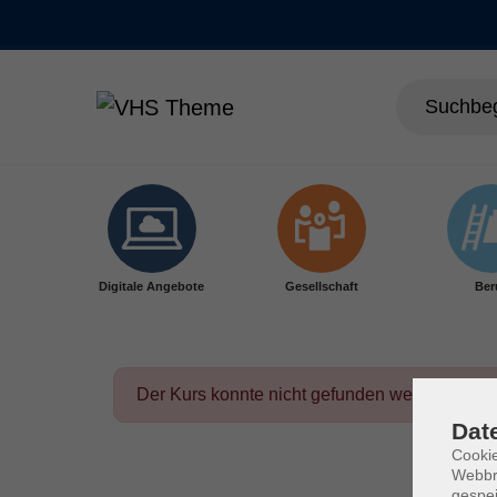
Skip to main content
Digitale Angebote
Gesellschaft
Ber
Der Kurs konnte nicht gefunden werden.
Dat
Cookie
Webbr
gespei