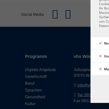
Cookie
Ihr Br
Mechan
Social Media
Surfak
von Co
Daten
No
Programm
vhs Würzburg & 
Go
Ma
Digitale Angebote
Juliuspromenade 68
97070 Würzburg
Gesellschaft
Beruf
info@vhs-wuerzbu
Sprachen
Tel: 0931 35593 0
Gesundheit
Fax 0931 35593-20
Kultur