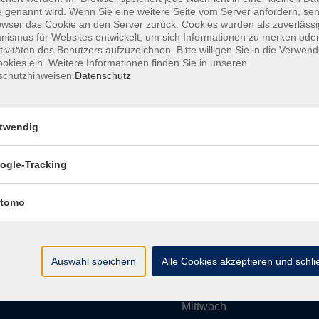
 genannt wird. Wenn Sie eine weitere Seite vom Server anfordern, se
owser das Cookie an den Server zurück. Cookies wurden als zuverlässi
ismus für Websites entwickelt, um sich Informationen zu merken oder
Impressum
AGBs
Datenschutzerklärung
Barrier
tivitäten des Benutzers aufzuzeichnen. Bitte willigen Sie in die Verwen
okies ein. Weitere Informationen finden Sie in unseren
schutzhinweisen.
Datenschutz
twendig
Umgebung e. V.
Öffnungszeiten
ogle-Tracking
tomo
Montag
rg.de
Dienstag
Auswahl speichern
Alle Cookies akzeptieren und schl
Mittwoch