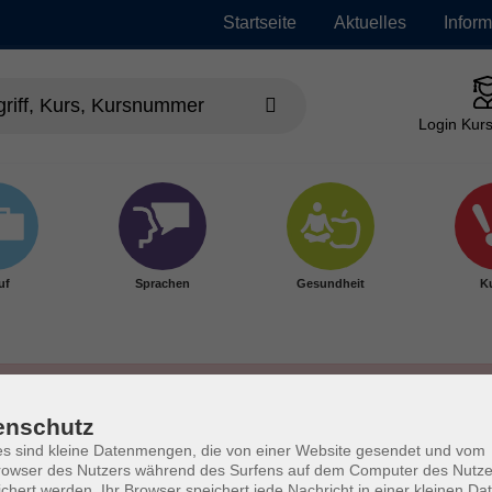
Startseite
Aktuelles
Infor
Login Kurs
uf
Sprachen
Gesundheit
Ku
enschutz
s sind kleine Datenmengen, die von einer Website gesendet und vom
owser des Nutzers während des Surfens auf dem Computer des Nutze
chert werden. Ihr Browser speichert jede Nachricht in einer kleinen Dat