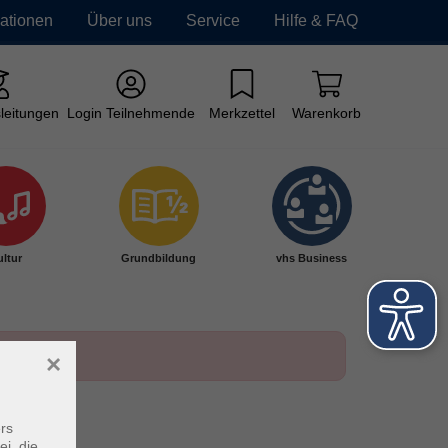
mationen
Über uns
Service
Hilfe & FAQ
leitungen
Login Teilnehmende
Merkzettel
Warenkorb
ltur
Grundbildung
vhs Business
×
rs
ei, die