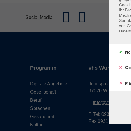
Cookie
Ihr Br
Mechan
Social Media
Surfak
von Co
Daten
No
Programm
vhs Würzburg & 
Go
Ma
Digitale Angebote
Juliuspromenade 68
97070 Würzburg
Gesellschaft
Beruf
info@vhs-wuerzbu
Sprachen
Tel: 0931 35593 0
Gesundheit
Fax 0931 35593-20
Kultur