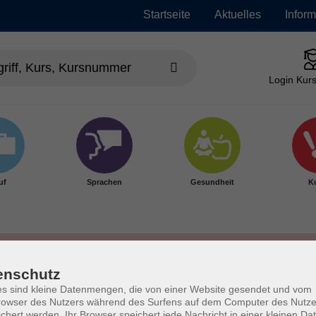
Startseite
Aktuelles
Infor
Login Kurs
uf
Sprachen
Gesundheit
Ku
enschutz
s sind kleine Datenmengen, die von einer Website gesendet und vom
owser des Nutzers während des Surfens auf dem Computer des Nutze
chert werden. Ihr Browser speichert jede Nachricht in einer kleinen Dat