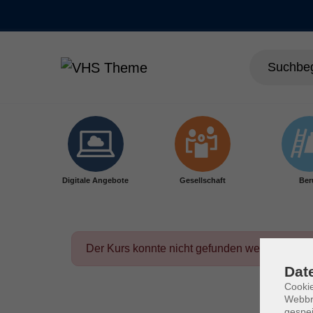
Skip to main content
Digitale Angebote
Gesellschaft
Ber
Der Kurs konnte nicht gefunden werden.
Dat
Cookie
Webbr
gespei