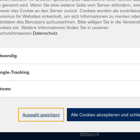
 genannt wird. Wenn Sie eine weitere Seite vom Server anfordern, se
owser das Cookie an den Server zurück. Cookies wurden als zuverlässi
ismus für Websites entwickelt, um sich Informationen zu merken oder
Impressum
AGBs
Datenschutzerklärung
Barrier
tivitäten des Benutzers aufzuzeichnen. Bitte willigen Sie in die Verwen
okies ein. Weitere Informationen finden Sie in unseren
schutzhinweisen.
Datenschutz
twendig
Umgebung e. V.
Öffnungszeiten
ogle-Tracking
tomo
Montag
rg.de
Dienstag
Auswahl speichern
Alle Cookies akzeptieren und schl
Mittwoch