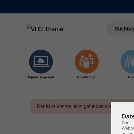
Skip to main content
Digitale Angebote
Gesellschaft
Ber
Der Kurs konnte nicht gefunden werden.
Dat
Cookie
Webbr
gespei