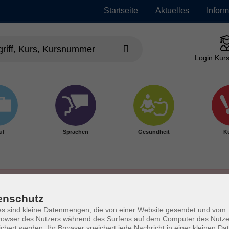
Startseite
Aktuelles
Infor
Login Kurs
uf
Sprachen
Gesundheit
Ku
enschutz
s sind kleine Datenmengen, die von einer Website gesendet und vom
owser des Nutzers während des Surfens auf dem Computer des Nutze
chert werden. Ihr Browser speichert jede Nachricht in einer kleinen Dat