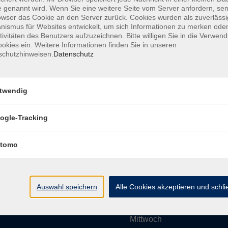
 genannt wird. Wenn Sie eine weitere Seite vom Server anfordern, se
owser das Cookie an den Server zurück. Cookies wurden als zuverlässi
ismus für Websites entwickelt, um sich Informationen zu merken oder
Impressum
AGBs
Datenschutzerklärung
Barrier
tivitäten des Benutzers aufzuzeichnen. Bitte willigen Sie in die Verwen
okies ein. Weitere Informationen finden Sie in unseren
schutzhinweisen.
Datenschutz
twendig
Umgebung e. V.
Öffnungszeiten
ogle-Tracking
tomo
Montag
rg.de
Dienstag
Auswahl speichern
Alle Cookies akzeptieren und schl
Mittwoch