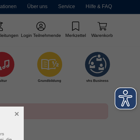
mationen
Über uns
Service
Hilfe & FAQ
leitungen
Login Teilnehmende
Merkzettel
Warenkorb
ltur
Grundbildung
vhs Business
×
rs
ei, die