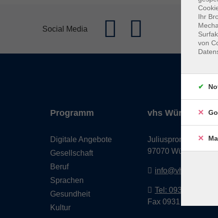
Cookie
Ihr Br
Mechan
Social Media
Surfak
von Co
Daten
No
Programm
vhs Würzburg & 
Go
Ma
Digitale Angebote
Juliuspromenade 68
97070 Würzburg
Gesellschaft
Beruf
info@vhs-wuerzbu
Sprachen
Tel: 0931 35593 0
Gesundheit
Fax 0931 35593-20
Kultur