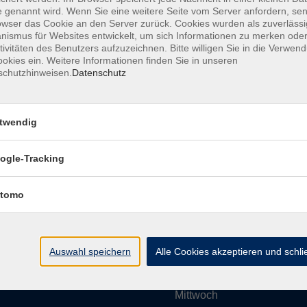
 genannt wird. Wenn Sie eine weitere Seite vom Server anfordern, se
owser das Cookie an den Server zurück. Cookies wurden als zuverlässi
ismus für Websites entwickelt, um sich Informationen zu merken oder
Impressum
AGBs
Datenschutzerklärung
Barrier
tivitäten des Benutzers aufzuzeichnen. Bitte willigen Sie in die Verwen
okies ein. Weitere Informationen finden Sie in unseren
schutzhinweisen.
Datenschutz
twendig
Umgebung e. V.
Öffnungszeiten
ogle-Tracking
tomo
Montag
rg.de
Dienstag
Auswahl speichern
Alle Cookies akzeptieren und schl
Mittwoch