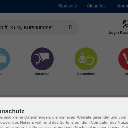
Startseite
Aktuelles
Infor
Login Kurs
uf
Sprachen
Gesundheit
Ku
enschutz
s sind kleine Datenmengen, die von einer Website gesendet und vom
owser des Nutzers während des Surfens auf dem Computer des Nutze
chert werden. Ihr Browser speichert jede Nachricht in einer kleinen Dat