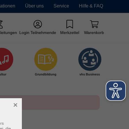
mationen
Über uns
Service
Hilfe & FAQ
leitungen
Login Teilnehmende
Merkzettel
Warenkorb
ltur
Grundbildung
vhs Business
×
rs
ei, die