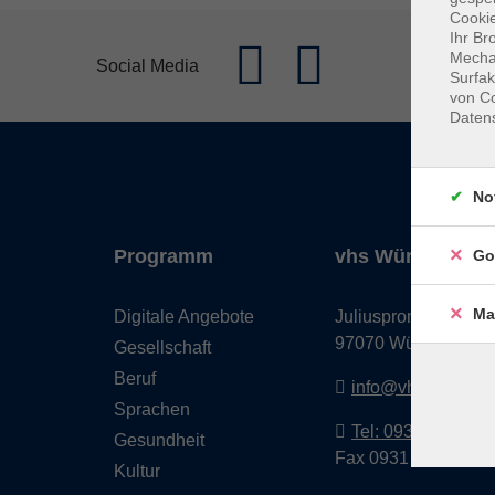
Cookie
Ihr Br
Mechan
Social Media
Surfak
von Co
Daten
No
Programm
vhs Würzburg & 
Go
Ma
Digitale Angebote
Juliuspromenade 68
97070 Würzburg
Gesellschaft
Beruf
info@vhs-wuerzbu
Sprachen
Tel: 0931 35593 0
Gesundheit
Fax 0931 35593-20
Kultur