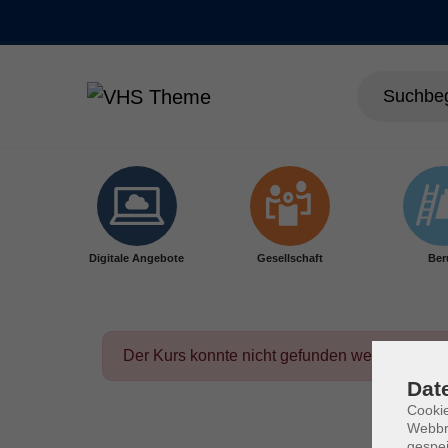
Skip to main content
Digitale Angebote
Gesellschaft
Ber
Der Kurs konnte nicht gefunden werden.
Dat
Cookie
Webbr
gespei