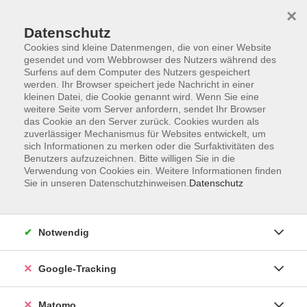
×
Datenschutz
Cookies sind kleine Datenmengen, die von einer Website
gesendet und vom Webbrowser des Nutzers während des
Surfens auf dem Computer des Nutzers gespeichert
Skip to main content
werden. Ihr Browser speichert jede Nachricht in einer
kleinen Datei, die Cookie genannt wird. Wenn Sie eine
weitere Seite vom Server anfordern, sendet Ihr Browser
Der Kurs konnte nicht gefunden werden.
das Cookie an den Server zurück. Cookies wurden als
zuverlässiger Mechanismus für Websites entwickelt, um
sich Informationen zu merken oder die Surfaktivitäten des
Benutzers aufzuzeichnen. Bitte willigen Sie in die
Verwendung von Cookies ein. Weitere Informationen finden
Sie in unseren Datenschutzhinweisen.
Datenschutz
Impressum
AGBs
Datenschutzerklärung
Notwendig
Barrierefreiheitserklärung
Widerrufsbelehrung
Google-Tracking
Widerruf
Matomo