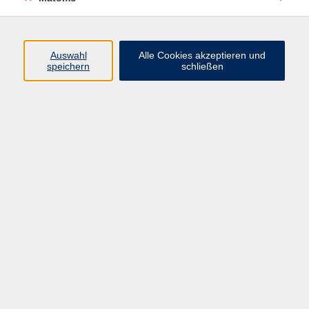
Programm
Auswahl
Alle Cookies akzeptieren und
speichern
schließen
Digitale Angebote
Gesellschaft
Beruf
Sprachen
Gesundheit
Kultur
Grundbildung
vhs Business
vhs Würzburg & Umgebung e. V.