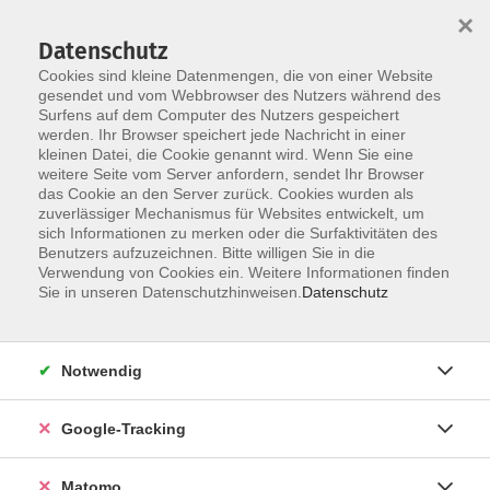
×
Datenschutz
Cookies sind kleine Datenmengen, die von einer Website
gesendet und vom Webbrowser des Nutzers während des
Surfens auf dem Computer des Nutzers gespeichert
Skip to main content
werden. Ihr Browser speichert jede Nachricht in einer
kleinen Datei, die Cookie genannt wird. Wenn Sie eine
weitere Seite vom Server anfordern, sendet Ihr Browser
Der Kurs konnte nicht gefunden werden.
das Cookie an den Server zurück. Cookies wurden als
zuverlässiger Mechanismus für Websites entwickelt, um
sich Informationen zu merken oder die Surfaktivitäten des
Benutzers aufzuzeichnen. Bitte willigen Sie in die
Verwendung von Cookies ein. Weitere Informationen finden
Impressum
Sie in unseren Datenschutzhinweisen.
Datenschutz
AGBs
Datenschutzerklärung
Notwendig
Barrierefreiheitserklärung
Widerrufsbelehrung
Google-Tracking
Widerruf
Matomo