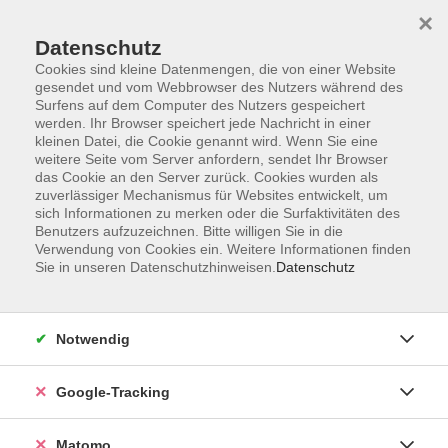
×
Datenschutz
Cookies sind kleine Datenmengen, die von einer Website
gesendet und vom Webbrowser des Nutzers während des
Surfens auf dem Computer des Nutzers gespeichert
Skip to main content
werden. Ihr Browser speichert jede Nachricht in einer
kleinen Datei, die Cookie genannt wird. Wenn Sie eine
weitere Seite vom Server anfordern, sendet Ihr Browser
Der Kurs konnte nicht gefunden werden.
das Cookie an den Server zurück. Cookies wurden als
zuverlässiger Mechanismus für Websites entwickelt, um
sich Informationen zu merken oder die Surfaktivitäten des
Benutzers aufzuzeichnen. Bitte willigen Sie in die
Verwendung von Cookies ein. Weitere Informationen finden
Sie in unseren Datenschutzhinweisen.
Datenschutz
Impressum
AGBs
Datenschutzerklärung
Notwendig
Barrierefreiheitserklärung
Widerrufsbelehrung
Google-Tracking
Widerruf
Matomo