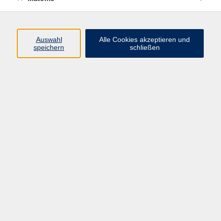
Programm
Auswahl
Alle Cookies akzeptieren und
speichern
schließen
Digitale Angebote
Gesellschaft
Beruf
Sprachen
Gesundheit
Kultur
Grundbildung
vhs Business
vhs Würzburg & Umgebung e. V.