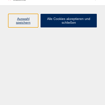
Programm
Auswahl
Alle Cookies akzeptieren und
speichern
schließen
Digitale Angebote
Gesellschaft
Beruf
Sprachen
Gesundheit
Kultur
Grundbildung
vhs Business
vhs Würzburg & Umgebung e. V.