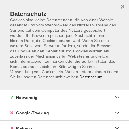
×
Datenschutz
Cookies sind kleine Datenmengen, die von einer Website
gesendet und vom Webbrowser des Nutzers während des
Surfens auf dem Computer des Nutzers gespeichert
Skip to main content
werden. Ihr Browser speichert jede Nachricht in einer
kleinen Datei, die Cookie genannt wird. Wenn Sie eine
weitere Seite vom Server anfordern, sendet Ihr Browser
Der Kurs konnte nicht gefunden werden.
das Cookie an den Server zurück. Cookies wurden als
zuverlässiger Mechanismus für Websites entwickelt, um
sich Informationen zu merken oder die Surfaktivitäten des
Benutzers aufzuzeichnen. Bitte willigen Sie in die
Verwendung von Cookies ein. Weitere Informationen finden
Sie in unseren Datenschutzhinweisen.
Datenschutz
Impressum
AGBs
Datenschutzerklärung
Notwendig
Barrierefreiheitserklärung
Widerrufsbelehrung
Google-Tracking
Widerruf
Matomo