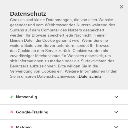
×
Datenschutz
Cookies sind kleine Datenmengen, die von einer Website
gesendet und vom Webbrowser des Nutzers während des
Surfens auf dem Computer des Nutzers gespeichert
Skip to main content
You are here:
werden. Ihr Browser speichert jede Nachricht in einer
Über uns
Unsere Kursleitungen
kleinen Datei, die Cookie genannt wird. Wenn Sie eine
weitere Seite vom Server anfordern, sendet Ihr Browser
das Cookie an den Server zurück. Cookies wurden als
zuverlässiger Mechanismus für Websites entwickelt, um
Der Dozent konnte leider nicht gefunden werden
sich Informationen zu merken oder die Surfaktivitäten des
Benutzers aufzuzeichnen. Bitte willigen Sie in die
Verwendung von Cookies ein. Weitere Informationen finden
Sie in unseren Datenschutzhinweisen.
Datenschutz
Impressum
Notwendig
AGBs
Datenschutzerklärung
Google-Tracking
Barrierefreiheitserklärung
Widerrufsbelehrung
Matomo