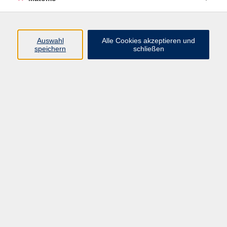
Widerruf
Auswahl
Alle Cookies akzeptieren und
speichern
schließen
Programm
Digitale Angebote
Gesellschaft
Beruf
Sprachen
Gesundheit
Kultur
Grundbildung
vhs Business