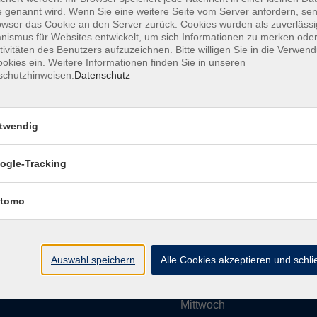
 genannt wird. Wenn Sie eine weitere Seite vom Server anfordern, se
owser das Cookie an den Server zurück. Cookies wurden als zuverlässi
ismus für Websites entwickelt, um sich Informationen zu merken oder
Impressum
AGBs
Datenschutzerklärung
Barrier
tivitäten des Benutzers aufzuzeichnen. Bitte willigen Sie in die Verwen
okies ein. Weitere Informationen finden Sie in unseren
schutzhinweisen.
Datenschutz
twendig
Umgebung e. V.
Öffnungszeiten
ogle-Tracking
tomo
Montag
rg.de
Dienstag
Auswahl speichern
Alle Cookies akzeptieren und schl
Mittwoch