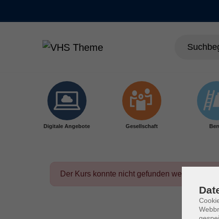
Skip to main content
Digitale Angebote
Gesellschaft
Ber
Der Kurs konnte nicht gefunden werden.
Dat
Cookie
Webbr
gespei