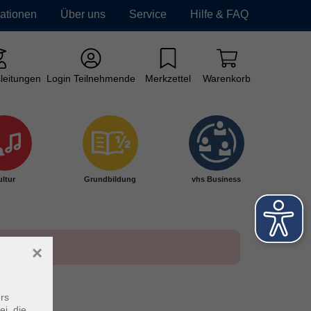
mationen
Über uns
Service
Hilfe & FAQ
leitungen
Login Teilnehmende
Merkzettel
Warenkorb
ltur
Grundbildung
vhs Business
×
rs
ei, die