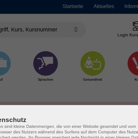
Startseite
Aktuelles
Infor
Login Kurs
uf
Sprachen
Gesundheit
Ku
enschutz
s sind kleine Datenmengen, die von einer Website gesendet und vom
owser des Nutzers während des Surfens auf dem Computer des Nutze
chert werden. Ihr Browser speichert jede Nachricht in einer kleinen Dat