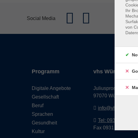
Cookie
Ihr Br
Mechan
Social Media
Surfak
von Co
Daten
No
Programm
vhs Würzburg & 
Go
Ma
Digitale Angebote
Juliuspromenade 68
97070 Würzburg
Gesellschaft
Beruf
info@vhs-wuerzbu
Sprachen
Tel: 0931 35593 0
Gesundheit
Fax 0931 35593-20
Kultur