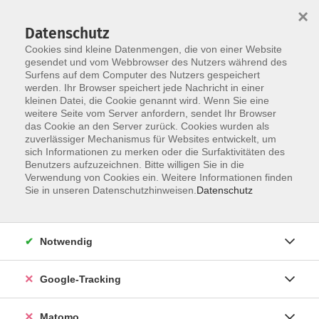
×
Datenschutz
Cookies sind kleine Datenmengen, die von einer Website
gesendet und vom Webbrowser des Nutzers während des
Surfens auf dem Computer des Nutzers gespeichert
Skip to main content
You are here:
werden. Ihr Browser speichert jede Nachricht in einer
Über uns
Unsere Kursleitungen
kleinen Datei, die Cookie genannt wird. Wenn Sie eine
weitere Seite vom Server anfordern, sendet Ihr Browser
das Cookie an den Server zurück. Cookies wurden als
Yang, Gina
zuverlässiger Mechanismus für Websites entwickelt, um
sich Informationen zu merken oder die Surfaktivitäten des
Benutzers aufzuzeichnen. Bitte willigen Sie in die
Hallo zusammen! Mein Name ist
Verwendung von Cookies ein. Weitere Informationen finden
Gina Yang. Ich bin zweisprachig
Sie in unseren Datenschutzhinweisen.
Datenschutz
aufgewachsen – in einem
koreanischen Elternhaus in einem
englischsprachigen Land – und diese
Notwendig
Erfahrung hat schon früh meine
Leidenschaft für Sprachen geprägt.
Google-Tracking
Seit über 20 Jahren unterrichte
Sprachen an einer Sprachschule und
Matomo