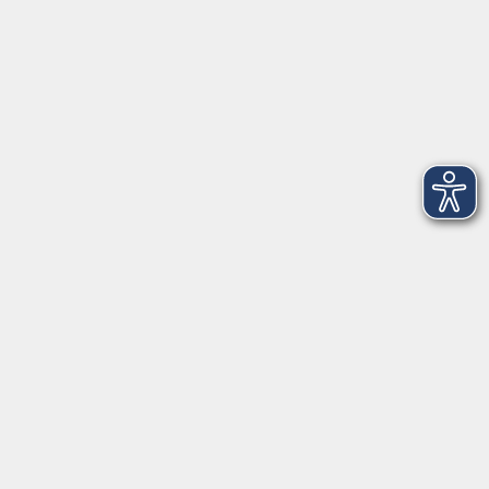
info@vhs-wuerzburg.de
Tel: 0931 35593 0
Fax 0931 35593-20
Öffnungszeiten
Montag
09:00 - 12:30 Uhr
13:00 - 16:30 Uhr
Dienstag
10:00 - 12:30 Uhr
13:00 - 16:30 Uhr
Mittwoch
09:00 - 12:30 Uhr
13:00 - 16:30 Uhr
Donnerstag
09:00 - 12:30 Uhr