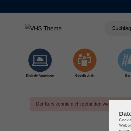
Skip to main content
Digitale Angebote
Gesellschaft
Ber
Der Kurs konnte nicht gefunden werden.
Dat
Cookie
Webbr
gespei