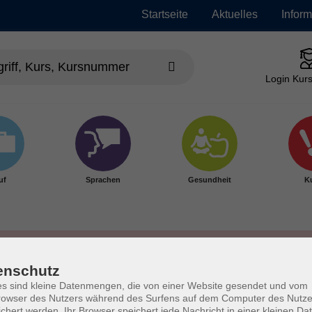
Startseite
Aktuelles
Infor
Login Kurs
uf
Sprachen
Gesundheit
Ku
enschutz
s sind kleine Datenmengen, die von einer Website gesendet und vom
owser des Nutzers während des Surfens auf dem Computer des Nutze
chert werden. Ihr Browser speichert jede Nachricht in einer kleinen Dat