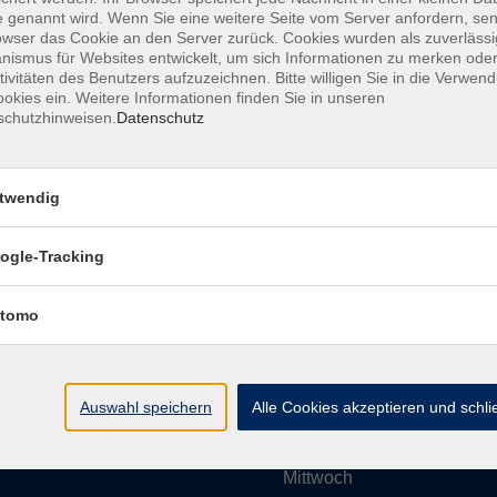
 genannt wird. Wenn Sie eine weitere Seite vom Server anfordern, se
owser das Cookie an den Server zurück. Cookies wurden als zuverlässi
ismus für Websites entwickelt, um sich Informationen zu merken oder
Impressum
AGBs
Datenschutzerklärung
Barrier
tivitäten des Benutzers aufzuzeichnen. Bitte willigen Sie in die Verwen
okies ein. Weitere Informationen finden Sie in unseren
schutzhinweisen.
Datenschutz
twendig
Umgebung e. V.
Öffnungszeiten
ogle-Tracking
tomo
Montag
rg.de
Dienstag
Auswahl speichern
Alle Cookies akzeptieren und schl
Mittwoch