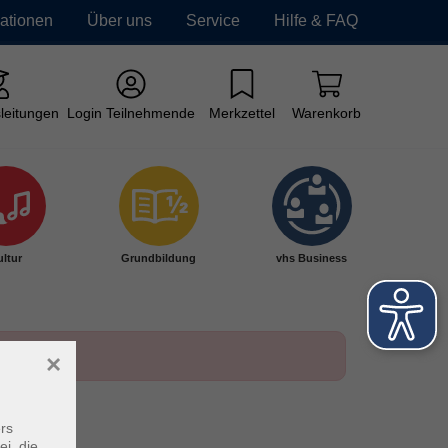
mationen
Über uns
Service
Hilfe & FAQ
leitungen
Login Teilnehmende
Merkzettel
Warenkorb
ltur
Grundbildung
vhs Business
×
rs
ei, die