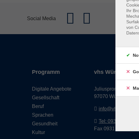
Cookie
Ihr Br
Mechan
Social Media
Surfak
von Co
Daten
No
Programm
vhs Würzburg & 
Go
Ma
Digitale Angebote
Juliuspromenade 68
97070 Würzburg
Gesellschaft
Beruf
info@vhs-wuerzbu
Sprachen
Tel: 0931 35593 0
Gesundheit
Fax 0931 35593-20
Kultur