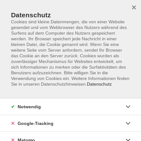
×
Datenschutz
Cookies sind kleine Datenmengen, die von einer Website
gesendet und vom Webbrowser des Nutzers während des
Surfens auf dem Computer des Nutzers gespeichert
Skip to main content
werden. Ihr Browser speichert jede Nachricht in einer
kleinen Datei, die Cookie genannt wird. Wenn Sie eine
weitere Seite vom Server anfordern, sendet Ihr Browser
Der Kurs konnte nicht gefunden werden.
das Cookie an den Server zurück. Cookies wurden als
zuverlässiger Mechanismus für Websites entwickelt, um
sich Informationen zu merken oder die Surfaktivitäten des
Benutzers aufzuzeichnen. Bitte willigen Sie in die
Verwendung von Cookies ein. Weitere Informationen finden
Sie in unseren Datenschutzhinweisen.
Datenschutz
Impressum
AGBs
Datenschutzerklärung
Notwendig
Barrierefreiheitserklärung
Widerrufsbelehrung
Google-Tracking
Widerruf
Matomo