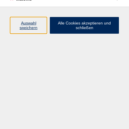
Programm
Auswahl
Alle Cookies akzeptieren und
speichern
schließen
Digitale Angebote
Gesellschaft
Beruf
Sprachen
Gesundheit
Kultur
Grundbildung
vhs Business
vhs Würzburg & Umgebung e. V.