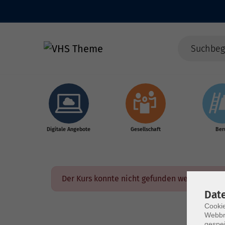
Skip to main content
Digitale Angebote
Gesellschaft
Ber
Der Kurs konnte nicht gefunden werden.
Dat
Cookie
Webbr
gespei