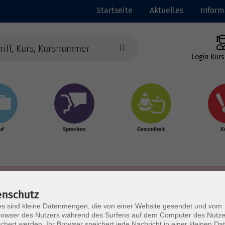
Startseite
Aktuelles
Inform
Login Kurs
uf
Sprachen
Gesundheit
K
enschutz
s sind kleine Datenmengen, die von einer Website gesendet und vom
owser des Nutzers während des Surfens auf dem Computer des Nutze
chert werden. Ihr Browser speichert jede Nachricht in einer kleinen Dat