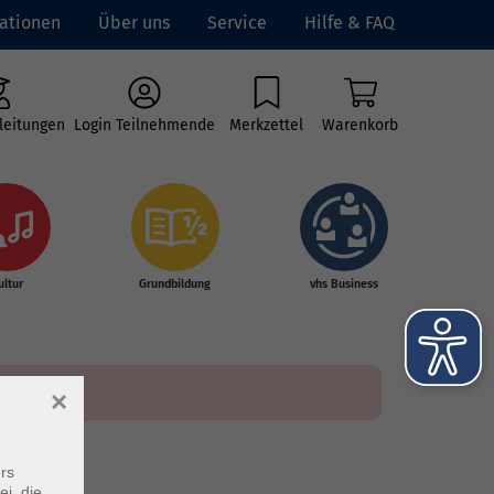
ationen
Über uns
Service
Hilfe & FAQ
leitungen
Login Teilnehmende
Merkzettel
Warenkorb
ultur
Grundbildung
vhs Business
×
rs
ei, die