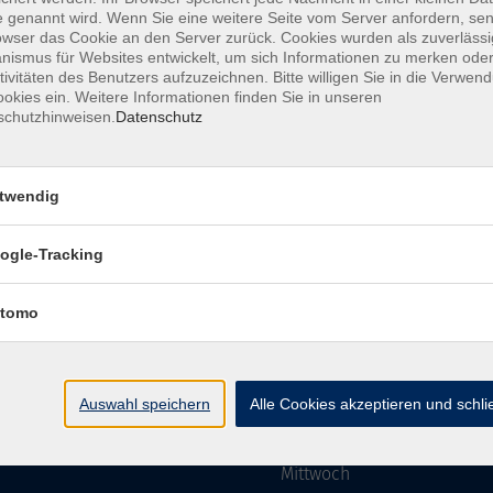
 genannt wird. Wenn Sie eine weitere Seite vom Server anfordern, se
owser das Cookie an den Server zurück. Cookies wurden als zuverlässi
ismus für Websites entwickelt, um sich Informationen zu merken oder
Impressum
AGBs
Datenschutzerklärung
Barriere
tivitäten des Benutzers aufzuzeichnen. Bitte willigen Sie in die Verwen
okies ein. Weitere Informationen finden Sie in unseren
schutzhinweisen.
Datenschutz
twendig
mgebung e. V.
Öffnungszeiten
ogle-Tracking
tomo
Montag
rg.de
Dienstag
Auswahl speichern
Alle Cookies akzeptieren und schl
Mittwoch