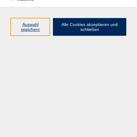
Programm
Auswahl
Alle Cookies akzeptieren und
speichern
schließen
Digitale Angebote
Gesellschaft
Beruf
Sprachen
Gesundheit
Kultur
Grundbildung
vhs Business
vhs Würzburg & Umgebung e. V.