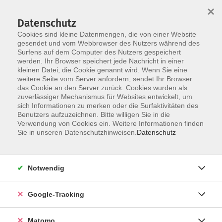
×
Datenschutz
Cookies sind kleine Datenmengen, die von einer Website
gesendet und vom Webbrowser des Nutzers während des
Surfens auf dem Computer des Nutzers gespeichert
Skip to main content
werden. Ihr Browser speichert jede Nachricht in einer
kleinen Datei, die Cookie genannt wird. Wenn Sie eine
weitere Seite vom Server anfordern, sendet Ihr Browser
Der Kurs konnte nicht gefunden werden.
das Cookie an den Server zurück. Cookies wurden als
zuverlässiger Mechanismus für Websites entwickelt, um
sich Informationen zu merken oder die Surfaktivitäten des
Benutzers aufzuzeichnen. Bitte willigen Sie in die
Verwendung von Cookies ein. Weitere Informationen finden
Impressum
Sie in unseren Datenschutzhinweisen.
Datenschutz
AGBs
Datenschutzerklärung
Notwendig
Barrierefreiheitserklärung
Widerrufsbelehrung
Google-Tracking
Widerruf
Matomo