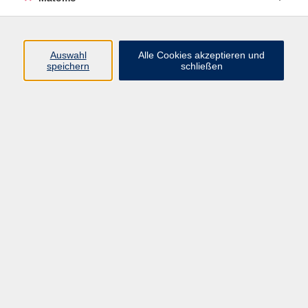
Programm
Auswahl
Alle Cookies akzeptieren und
speichern
schließen
Digitale Angebote
Gesellschaft
Beruf
Sprachen
Gesundheit
Kultur
Grundbildung
vhs Business
vhs Würzburg & Umgebung e. V.