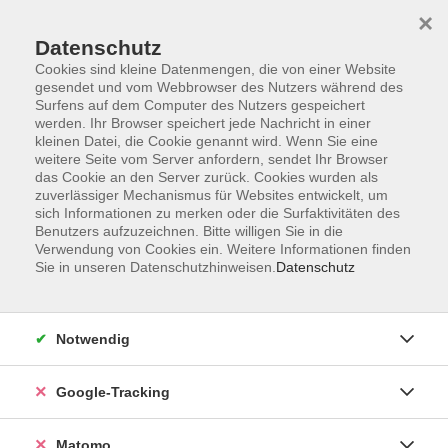
×
Datenschutz
Cookies sind kleine Datenmengen, die von einer Website
gesendet und vom Webbrowser des Nutzers während des
Surfens auf dem Computer des Nutzers gespeichert
Skip to main content
werden. Ihr Browser speichert jede Nachricht in einer
kleinen Datei, die Cookie genannt wird. Wenn Sie eine
weitere Seite vom Server anfordern, sendet Ihr Browser
Der Kurs konnte nicht gefunden werden.
das Cookie an den Server zurück. Cookies wurden als
zuverlässiger Mechanismus für Websites entwickelt, um
sich Informationen zu merken oder die Surfaktivitäten des
Benutzers aufzuzeichnen. Bitte willigen Sie in die
Verwendung von Cookies ein. Weitere Informationen finden
Sie in unseren Datenschutzhinweisen.
Datenschutz
Impressum
AGBs
Datenschutzerklärung
Notwendig
Barrierefreiheitserklärung
Widerrufsbelehrung
Google-Tracking
Widerruf
Matomo