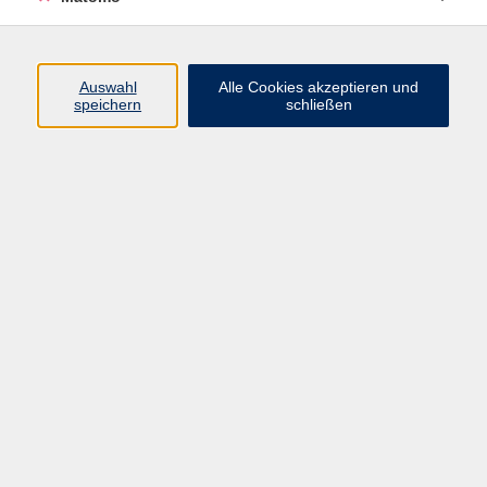
Bhakti Yoga - Yoga und Mantren
Auswahl
Alle Cookies akzeptieren und
speichern
schließen
Di. 08.09.2026 17:00
Würzburg
Hula-Hoop zum Ausprobieren
Di. 08.09.2026 17:00
Würzburg
Online-Kurs: Italienisch A1 für Anfänger und
Anfängerinnen