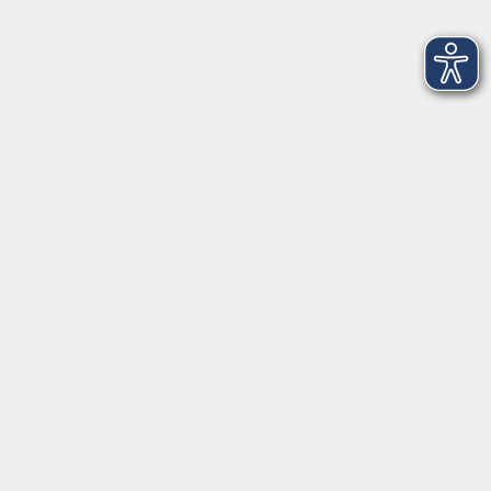
Yoga Grund- und Aufbaustufe
Do. 17.09.2026 19:00
Würzburg
Online-Kurs: English Conversation: Inspiring
Ideas through TED Talks (Niveau A2/B1)
Do. 17.09.2026 19:15
Online-Seminar, Zoom-Meeting 21 neu
Yin Yoga
Do. 17.09.2026 19:30
Würzburg