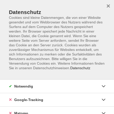
×
Datenschutz
Cookies sind kleine Datenmengen, die von einer Website
gesendet und vom Webbrowser des Nutzers während des
Surfens auf dem Computer des Nutzers gespeichert
Skip to main content
werden. Ihr Browser speichert jede Nachricht in einer
kleinen Datei, die Cookie genannt wird. Wenn Sie eine
weitere Seite vom Server anfordern, sendet Ihr Browser
das Cookie an den Server zurück. Cookies wurden als
zuverlässiger Mechanismus für Websites entwickelt, um
sich Informationen zu merken oder die Surfaktivitäten des
Benutzers aufzuzeichnen. Bitte willigen Sie in die
Ergebnisse filtern
Verwendung von Cookies ein. Weitere Informationen finden
Sie in unseren Datenschutzhinweisen.
Datenschutz
mehr laden
Notwendig
Aktiv und fit - Krafttraining ab 60
Google-Tracking
Di. 08.09.2026 14:00
Würzburg
Matomo