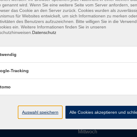
 genannt wird. Wenn Sie eine weitere Seite vom Server anfordern, se
owser das Cookie an den Server zurück. Cookies wurden als zuverlässi
ismus für Websites entwickelt, um sich Informationen zu merken oder
Impressum
AGBs
Datenschutzerklärung
Barrier
tivitäten des Benutzers aufzuzeichnen. Bitte willigen Sie in die Verwen
okies ein. Weitere Informationen finden Sie in unseren
schutzhinweisen.
Datenschutz
twendig
Umgebung e. V.
Öffnungszeiten
ogle-Tracking
tomo
Montag
rg.de
Dienstag
Auswahl speichern
Alle Cookies akzeptieren und schl
Mittwoch