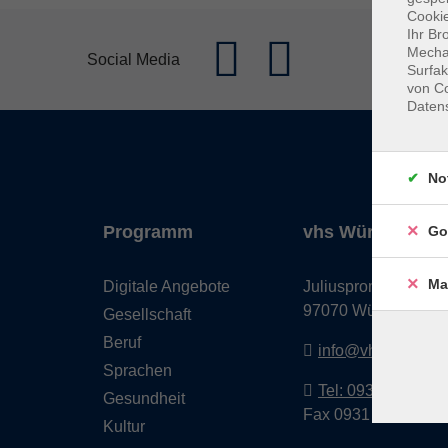
Cookie
Ihr Br
Mechan
Social Media
Surfak
von Co
Daten
No
Programm
vhs Würzburg & 
Go
Ma
Digitale Angebote
Juliuspromenade 68
97070 Würzburg
Gesellschaft
Beruf
info@vhs-wuerzbu
Sprachen
Tel: 0931 35593 0
Gesundheit
Fax 0931 35593-20
Kultur