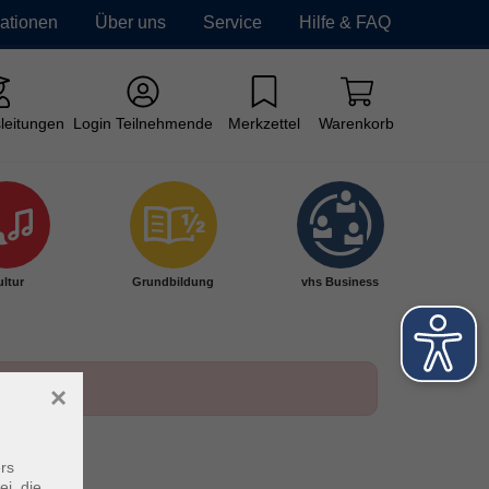
mationen
Über uns
Service
Hilfe & FAQ
leitungen
Login Teilnehmende
Merkzettel
Warenkorb
ltur
Grundbildung
vhs Business
×
rs
ei, die