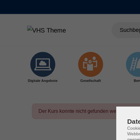
Skip to main content
Digitale Angebote
Gesellschaft
Ber
Der Kurs konnte nicht gefunden werden.
Dat
Cookie
Webbr
gespei