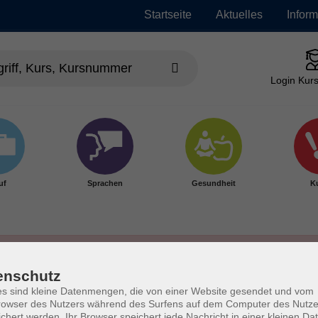
Startseite
Aktuelles
Infor
Login Kurs
uf
Sprachen
Gesundheit
Ku
enschutz
s sind kleine Datenmengen, die von einer Website gesendet und vom
owser des Nutzers während des Surfens auf dem Computer des Nutze
chert werden. Ihr Browser speichert jede Nachricht in einer kleinen Dat