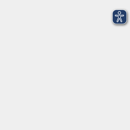
Yoga Grund- und Aufbaustufe
Do. 17.09.2026 19:00
Würzburg
Online-Kurs: English Conversation: Inspiring
Ideas through TED Talks (Niveau A2/B1)
Do. 17.09.2026 19:15
Online-Seminar, Zoom-Meeting 21 neu
Yin Yoga
Do. 17.09.2026 19:30
Würzburg