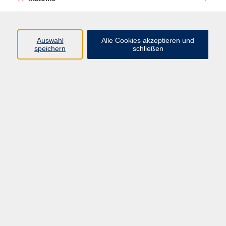
Bhakti Yoga - Yoga und Mantren
Auswahl
Alle Cookies akzeptieren und
speichern
schließen
Di. 08.09.2026 17:00
Würzburg
Hula-Hoop zum Ausprobieren
Di. 08.09.2026 17:00
Würzburg
Online-Kurs: Italienisch A1 für Anfänger und
Anfängerinnen