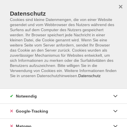
×
Datenschutz
Cookies sind kleine Datenmengen, die von einer Website
gesendet und vom Webbrowser des Nutzers während des
Surfens auf dem Computer des Nutzers gespeichert
Skip to main content
werden. Ihr Browser speichert jede Nachricht in einer
kleinen Datei, die Cookie genannt wird. Wenn Sie eine
weitere Seite vom Server anfordern, sendet Ihr Browser
das Cookie an den Server zurück. Cookies wurden als
zuverlässiger Mechanismus für Websites entwickelt, um
sich Informationen zu merken oder die Surfaktivitäten des
Benutzers aufzuzeichnen. Bitte willigen Sie in die
Ergebnisse filtern
Verwendung von Cookies ein. Weitere Informationen finden
Sie in unseren Datenschutzhinweisen.
Datenschutz
mehr laden
Notwendig
Aktiv und fit - Krafttraining ab 60
Google-Tracking
Di. 08.09.2026 14:00
Würzburg
Matomo