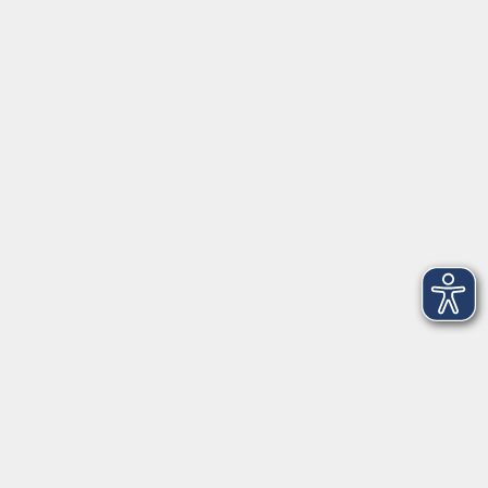
Würzburg
mehr laden
Impressum
AGBs
Datenschutzerklärung
Barrierefreiheitserklärung
Widerrufsbelehrung
Widerruf