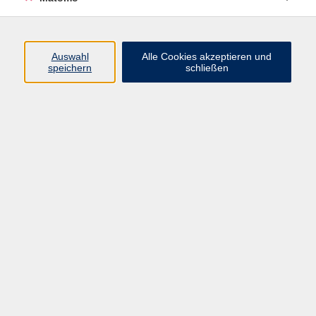
Programm
Auswahl
Alle Cookies akzeptieren und
speichern
schließen
Digitale Angebote
Gesellschaft
Beruf
Sprachen
Gesundheit
Kultur
Grundbildung
vhs Business
vhs Würzburg & Umgebung e. V.