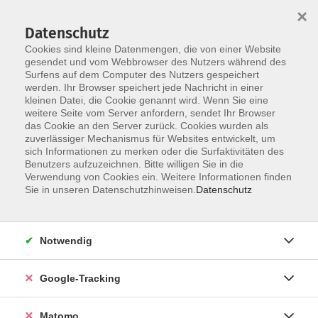
×
Datenschutz
Cookies sind kleine Datenmengen, die von einer Website
gesendet und vom Webbrowser des Nutzers während des
Surfens auf dem Computer des Nutzers gespeichert
Skip to main content
werden. Ihr Browser speichert jede Nachricht in einer
kleinen Datei, die Cookie genannt wird. Wenn Sie eine
weitere Seite vom Server anfordern, sendet Ihr Browser
Der Kurs konnte nicht gefunden werden.
das Cookie an den Server zurück. Cookies wurden als
zuverlässiger Mechanismus für Websites entwickelt, um
sich Informationen zu merken oder die Surfaktivitäten des
Benutzers aufzuzeichnen. Bitte willigen Sie in die
Verwendung von Cookies ein. Weitere Informationen finden
Impressum
Sie in unseren Datenschutzhinweisen.
Datenschutz
AGBs
Datenschutzerklärung
Notwendig
Barrierefreiheitserklärung
Widerrufsbelehrung
Google-Tracking
Widerruf
Matomo