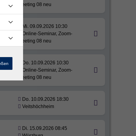
Meeting 08 neu
Mi. 09.09.2026 10:30
n
Online-Seminar, Zoom-
Meeting 08 neu
Do. 10.09.2026 10:30
ießen
r und
Online-Seminar, Zoom-
Meeting 08 neu
Do. 10.09.2026 18:30
Veitshöchheim
Di. 15.09.2026 08:45
Würzburg