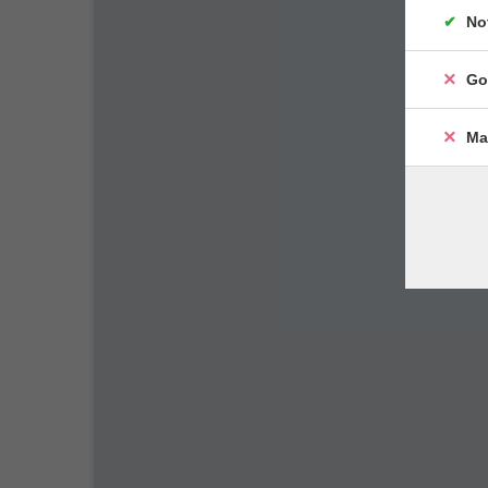
No
Go
Ma