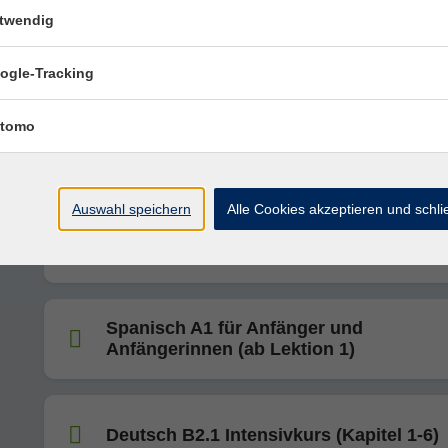
twendig
ogle-Tracking
Online-Kurs: Italienisch A2 Konversatio
tomo
Auswahl speichern
Alle Cookies akzeptieren und schl
Online-Kurs: Italienisch A1 für Anfänge
Anfängerinnen
Spanisch A1 für Anfänger und
Anfängerinnen (ab Lektion 1)
Deutsch B2.1 Intensivkurs (Kapitel 1-6)