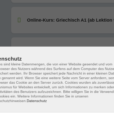
Online-Kurs: Griechisch A1 (ab Lektion 
Online-Kurs: Italienisch A2 (ab Lektion 
enschutz
s sind kleine Datenmengen, die von einer Website gesendet und vom
owser des Nutzers während des Surfens auf dem Computer des Nutze
chert werden. Ihr Browser speichert jede Nachricht in einer kleinen Dat
 genannt wird. Wenn Sie eine weitere Seite vom Server anfordern, se
Online-Kurs: Italienisch A1 für Anfänge
owser das Cookie an den Server zurück. Cookies wurden als zuverlässi
Anfängerinnen
ismus für Websites entwickelt, um sich Informationen zu merken oder
tivitäten des Benutzers aufzuzeichnen. Bitte willigen Sie in die Verwen
okies ein. Weitere Informationen finden Sie in unseren
schutzhinweisen.
Datenschutz
Online-Kurs: Italienisch A2 (ab Lektion 