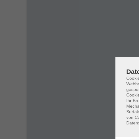
Dat
Cookie
Webbr
gespei
Cookie
Ihr Br
Mechan
Surfak
von Co
Daten