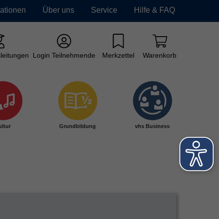
mationen
Über uns
Service
Hilfe & FAQ
leitungen
Login Teilnehmende
Merkzettel
Warenkorb
ltur
Grundbildung
vhs Business