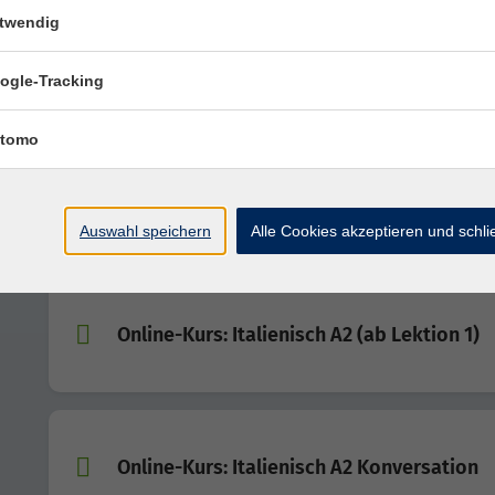
twendig
Online-Kurs: Italienisch A2 (ab Lektion 8)
ogle-Tracking
tomo
Online-Kurs: Italienisch A1 für Anfänger u
Anfängerinnen
Auswahl speichern
Alle Cookies akzeptieren und schl
Online-Kurs: Italienisch A2 (ab Lektion 1)
Online-Kurs: Italienisch A2 Konversation