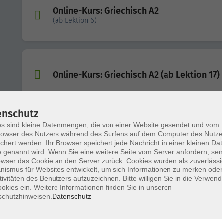
Online-Kurs: Griechisch A2
(ab Lektion 6)
Online-Kurs: Griechisch A2 (ab Lektion 17)
enschutz
s sind kleine Datenmengen, die von einer Website gesendet und vom
Online-Kurs: Griechisch B2 (ab Lektion 2)
owser des Nutzers während des Surfens auf dem Computer des Nutze
chert werden. Ihr Browser speichert jede Nachricht in einer kleinen Dat
 genannt wird. Wenn Sie eine weitere Seite vom Server anfordern, se
owser das Cookie an den Server zurück. Cookies wurden als zuverlässi
ismus für Websites entwickelt, um sich Informationen zu merken oder
tivitäten des Benutzers aufzuzeichnen. Bitte willigen Sie in die Verwen
okies ein. Weitere Informationen finden Sie in unseren
Online-Kurs: Griechisch A1 (ab Lektion 9)
schutzhinweisen.
Datenschutz