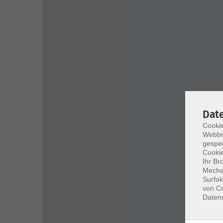
Dat
Cookie
Webbr
gespei
Cookie
Ihr Br
Mechan
Surfak
von Co
Daten