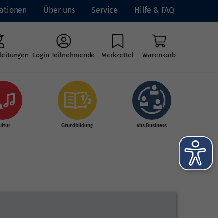
ationen
Über uns
Service
Hilfe & FAQ
leitungen
Login Teilnehmende
Merkzettel
Warenkorb
ultur
Grundbildung
vhs Business