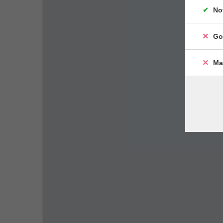
No
Go
Ma