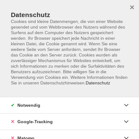
×
Datenschutz
Cookies sind kleine Datenmengen, die von einer Website
gesendet und vom Webbrowser des Nutzers während des
Surfens auf dem Computer des Nutzers gespeichert
Skip to main content
werden. Ihr Browser speichert jede Nachricht in einer
kleinen Datei, die Cookie genannt wird. Wenn Sie eine
weitere Seite vom Server anfordern, sendet Ihr Browser
das Cookie an den Server zurück. Cookies wurden als
zuverlässiger Mechanismus für Websites entwickelt, um
sich Informationen zu merken oder die Surfaktivitäten des
Benutzers aufzuzeichnen. Bitte willigen Sie in die
Verwendung von Cookies ein. Weitere Informationen finden
Sie in unseren Datenschutzhinweisen.
Datenschutz
149 Kurse
Notwendig
Kurse nach Themen
Google-Tracking
Beruf & IT-Kenntnisse und -Fähigkeiten
110
Beruf & Kompetenz
51
Matomo