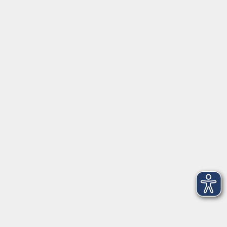
Fr. 23.10.2026 18:00
Güntersleben
Mac OS X - Grundwissen
Sa. 24.10.2026 09:00
Würzburg
mehr laden