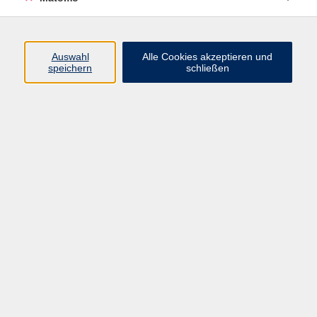
Infos zu Kursen aus dem Bereich berufl.
Bildung
Xpert Business / Buchführung
Auswahl
Alle Cookies akzeptieren und
speichern
schließen
Verbraucherbildung / vhs-Ratgeber
Beruf
In unseren praxisorientierten Kursen und Seminaren
werden Ihnen Kenntnisse und Fähigkeiten vermittelt,
die Ihnen bei Ihrem beruflichen Erfolg gut weiterhelfen.
Erwachsenengerecht ausgestattete Räume und eine
moderne Medienausstattung sind für uns ebenso
selbstverständlich wie kompetente Kursleiterinnen und
Kursleiter und eine qualifizierte Beratung.
Wir sind auch Ihr Partner für Firmenschulungen! Mehr
Infos hierzu finden Sie unter
vhs Business
.