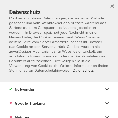
×
Datenschutz
Cookies sind kleine Datenmengen, die von einer Website
gesendet und vom Webbrowser des Nutzers während des
Surfens auf dem Computer des Nutzers gespeichert
Skip to main content
werden. Ihr Browser speichert jede Nachricht in einer
kleinen Datei, die Cookie genannt wird. Wenn Sie eine
weitere Seite vom Server anfordern, sendet Ihr Browser
das Cookie an den Server zurück. Cookies wurden als
zuverlässiger Mechanismus für Websites entwickelt, um
sich Informationen zu merken oder die Surfaktivitäten des
Benutzers aufzuzeichnen. Bitte willigen Sie in die
Ergebnisse filtern
Verwendung von Cookies ein. Weitere Informationen finden
Sie in unseren Datenschutzhinweisen.
Datenschutz
Deutsch für den Beruf (B2) mit Brückenmodul B1+
(500 UE)
Notwendig
Mo. 02.02.2026 08:45
Würzburg
Google-Tracking
Matomo