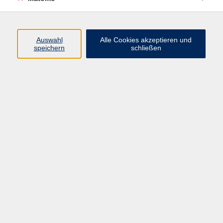
Deutsch B1 für den Beruf
Auswahl
Alle Cookies akzeptieren und
Mi. 25.03.2026 18:00
speichern
schließen
Würzburg
Online-Kurs: Italienisch C2
Do. 26.03.2026 10:45
Online-Seminar, Zoom-Meeting 06 neu
Online-Kurs: Italienisch B1
Do. 26.03.2026 13:15
Online-Seminar, Zoom-Meeting 06 neu