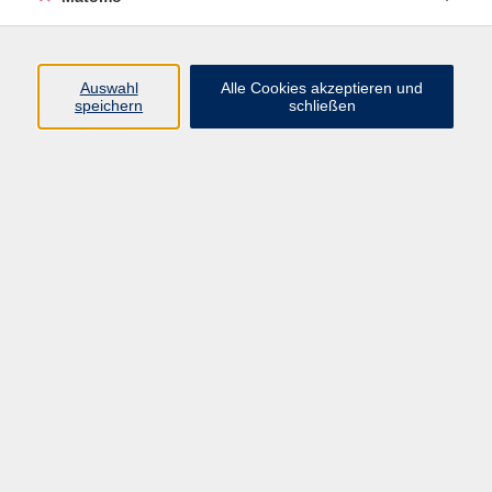
Programm
Auswahl
Alle Cookies akzeptieren und
speichern
schließen
Digitale Angebote
Gesellschaft
Beruf
Sprachen
Gesundheit
Kultur
Grundbildung
vhs Business
vhs Würzburg & Umgebung e. V.