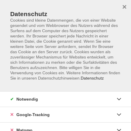
×
Datenschutz
Cookies sind kleine Datenmengen, die von einer Website
gesendet und vom Webbrowser des Nutzers während des
Surfens auf dem Computer des Nutzers gespeichert
Skip to main content
werden. Ihr Browser speichert jede Nachricht in einer
kleinen Datei, die Cookie genannt wird. Wenn Sie eine
weitere Seite vom Server anfordern, sendet Ihr Browser
Der Kurs konnte nicht gefunden werden.
das Cookie an den Server zurück. Cookies wurden als
zuverlässiger Mechanismus für Websites entwickelt, um
sich Informationen zu merken oder die Surfaktivitäten des
Benutzers aufzuzeichnen. Bitte willigen Sie in die
Verwendung von Cookies ein. Weitere Informationen finden
Sie in unseren Datenschutzhinweisen.
Datenschutz
Impressum
AGBs
Datenschutzerklärung
Notwendig
Barrierefreiheitserklärung
Widerrufsbelehrung
Google-Tracking
Widerruf
Matomo