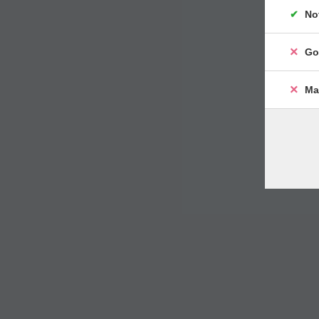
No
Go
Ma