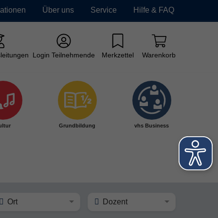
mationen
Über uns
Service
Hilfe & FAQ
leitungen
Login Teilnehmende
Merkzettel
Warenkorb
ltur
Grundbildung
vhs Business
Ort
Dozent