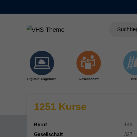
Skip to main content
Digitale Angebote
Gesellschaft
Ber
1251 Kurse
Beruf
149
Gesellschaft
327