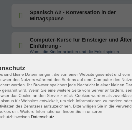
Spanisch A2 - Konversation in der
Mittagspause
Computer-Kurse für Einsteiger und Älter
Einführung -
Womit die Kinder arbeiten und die Enkel spielen
enschutz
s sind kleine Datenmengen, die von einer Website gesendet und vom
Senioren Wassergymnastik
owser des Nutzers während des Surfens auf dem Computer des Nutze
chert werden. Ihr Browser speichert jede Nachricht in einer kleinen Dat
 genannt wird. Wenn Sie eine weitere Seite vom Server anfordern, se
owser das Cookie an den Server zurück. Cookies wurden als zuverlässi
Nicht mehr zu übersehen: Künstlerinnen
ismus für Websites entwickelt, um sich Informationen zu merken oder
20. und im 21. Jahrhundert
tivitäten des Benutzers aufzuzeichnen. Bitte willigen Sie in die Verwen
okies ein. Weitere Informationen finden Sie in unseren
"Der weibliche Blick": Teil 3
schutzhinweisen.
Datenschutz