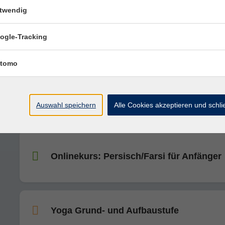
Spanisch B2 (ab Lektion 3) + Conversac
twendig
ogle-Tracking
Pilates Basics am Nachmittag
tomo
Italienisch A1 (ab Lektion 4)
Auswahl speichern
Alle Cookies akzeptieren und schl
Onlinekurs: Persisch/Farsi für Anfänger
Yoga Grund- und Aufbaustufe