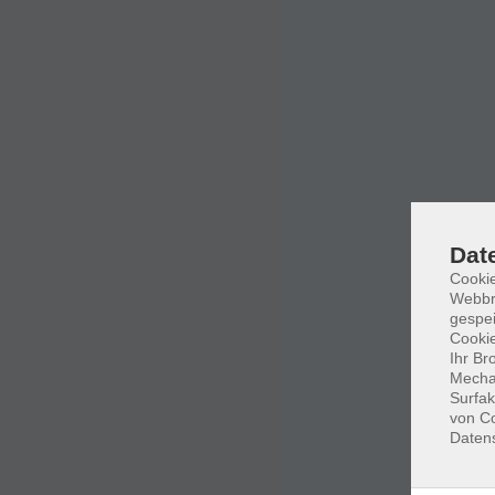
Dat
Cookie
Webbr
gespei
Cookie
Ihr Br
Mechan
Surfak
von Co
Daten