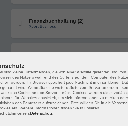
Finanzbuchhaltung (2)
Xpert Business
Lohn und Gehalt mit DATEV
Xpert Business
enschutz
s sind kleine Datenmengen, die von einer Website gesendet und vom
owser des Nutzers während des Surfens auf dem Computer des Nutze
chert werden. Ihr Browser speichert jede Nachricht in einer kleinen Dat
 genannt wird. Wenn Sie eine weitere Seite vom Server anfordern, se
Pilates Basics und Mittelstufe
owser das Cookie an den Server zurück. Cookies wurden als zuverlässi
ismus für Websites entwickelt, um sich Informationen zu merken oder
tivitäten des Benutzers aufzuzeichnen. Bitte willigen Sie in die Verwen
okies ein. Weitere Informationen finden Sie in unseren
schutzhinweisen.
Datenschutz
Pilates für Fortgeschrittene