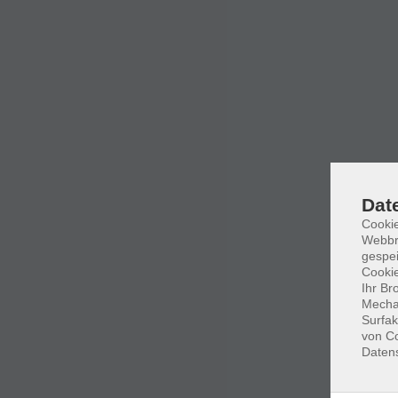
Dat
Cookie
Webbr
gespei
Cookie
Ihr Br
Mechan
Surfak
von Co
Daten