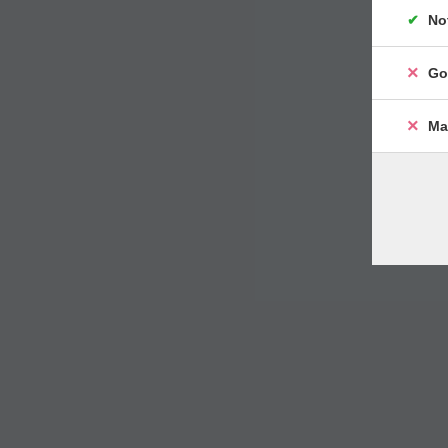
No
Go
Ma