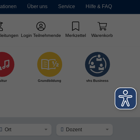
mationen
Über uns
Service
Hilfe & FAQ
leitungen
Login Teilnehmende
Merkzettel
Warenkorb
ltur
Grundbildung
vhs Business
Ort
Dozent