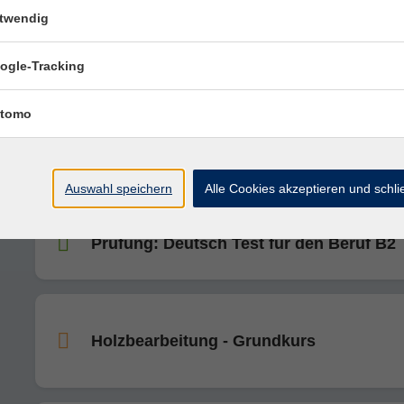
twendig
Sommerakademie: Menschliche Skulptu
Tiere, Objekte und vieles mehr...aus Ker
ogle-Tracking
tomo
Holzbearbeitung - Grundkurs
Auswahl speichern
Alle Cookies akzeptieren und schl
Prüfung: Deutsch Test für den Beruf B2
Holzbearbeitung - Grundkurs