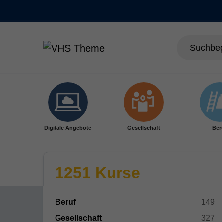
Skip to main content
Digitale Angebote
Gesellschaft
Ber
1251 Kurse
Beruf
149
Gesellschaft
327