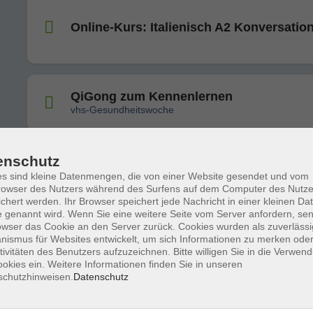
Online-Kurs: Italienisch A2 Konversatio
QiGong zum Kennenlernen
vhs-Gesundheitswoche
enschutz
Taiji zum Kennenlernen
s sind kleine Datenmengen, die von einer Website gesendet und vom
vhs-Gesundheitswoche
owser des Nutzers während des Surfens auf dem Computer des Nutze
chert werden. Ihr Browser speichert jede Nachricht in einer kleinen Dat
 genannt wird. Wenn Sie eine weitere Seite vom Server anfordern, se
owser das Cookie an den Server zurück. Cookies wurden als zuverlässi
Budokon Yoga
ismus für Websites entwickelt, um sich Informationen zu merken oder
vhs-Gesundheitswoche
tivitäten des Benutzers aufzuzeichnen. Bitte willigen Sie in die Verwen
okies ein. Weitere Informationen finden Sie in unseren
schutzhinweisen.
Datenschutz
Jivamukti Yoga
vhs-Gesundheitswoche