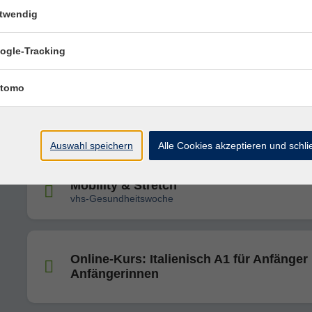
twendig
Pilates
ogle-Tracking
vhs-Gesundheitswoche
tomo
Hula-Hoop zum Ausprobieren
vhs-Gesundheitswoche
Auswahl speichern
Alle Cookies akzeptieren und schl
Mobility & Stretch
vhs-Gesundheitswoche
Online-Kurs: Italienisch A1 für Anfänger
Anfängerinnen