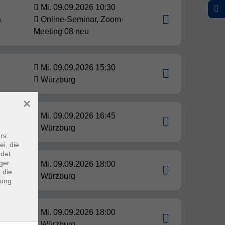
Mi. 09.09.2026 10:30
n
Online-Seminar, Zoom-
Meeting 08 neu
Mi. 09.09.2026 15:30
Würzburg
×
Mi. 09.09.2026 16:45
Würzburg
rs
ei, die
ndet
ger
Mi. 09.09.2026 18:00
 die
Würzburg
dung
Mi. 09.09.2026 18:00
Würzburg