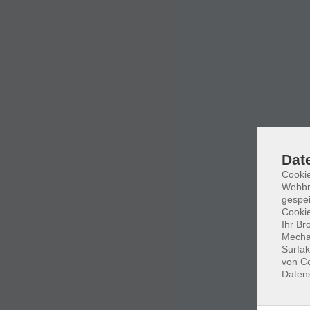
Dat
Cookie
Webbr
gespei
Cookie
Ihr Br
Mechan
Surfak
von Co
Daten