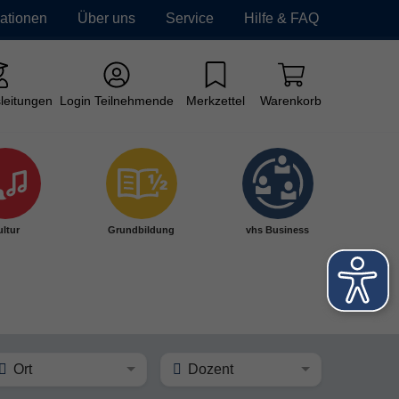
mationen
Über uns
Service
Hilfe & FAQ
leitungen
Login Teilnehmende
Merkzettel
Warenkorb
ltur
Grundbildung
vhs Business
Ort
Dozent