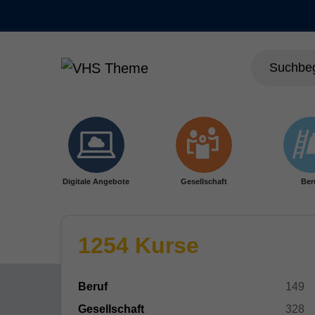
Skip to main content
Digitale Angebote
Gesellschaft
Ber
1254 Kurse
Beruf
149
Gesellschaft
328