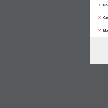
No
Go
Ma