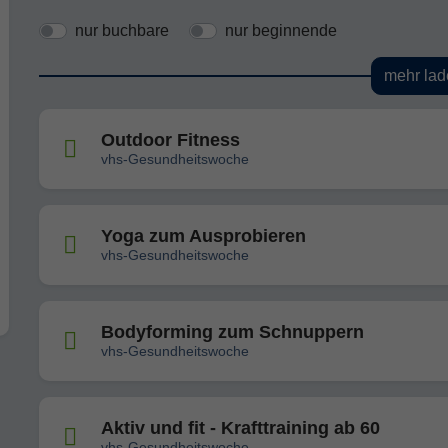
nur buchbare
nur beginnende
mehr lad
Outdoor Fitness
vhs-Gesundheitswoche
Yoga zum Ausprobieren
vhs-Gesundheitswoche
Bodyforming zum Schnuppern
vhs-Gesundheitswoche
Aktiv und fit - Krafttraining ab 60
vhs-Gesundheitswoche