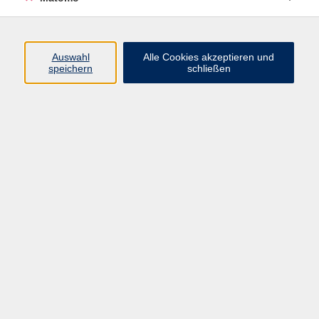
Bildbearbeitung
5
Film & Video
1
Fotografie
6
Auswahl
Alle Cookies akzeptieren und
speichern
schließen
Medien
Ergebnisse filtern
Italienisches Kino entdecken: Fellinis
Klassiker „La città delle donne“
Sa. 10.10.2026 16:00
Würzburg
Foto - Akademie: Smartphone