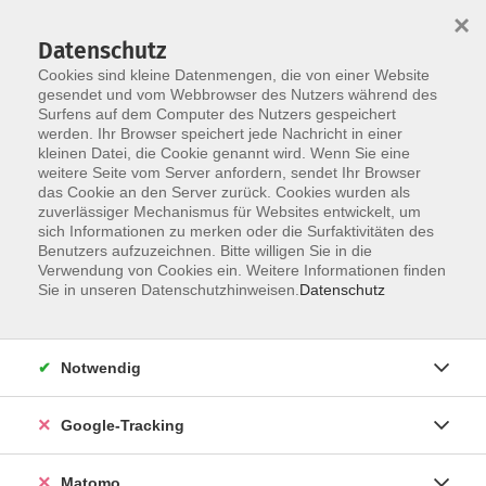
×
Datenschutz
Cookies sind kleine Datenmengen, die von einer Website
gesendet und vom Webbrowser des Nutzers während des
Surfens auf dem Computer des Nutzers gespeichert
Skip to main content
werden. Ihr Browser speichert jede Nachricht in einer
kleinen Datei, die Cookie genannt wird. Wenn Sie eine
weitere Seite vom Server anfordern, sendet Ihr Browser
das Cookie an den Server zurück. Cookies wurden als
zuverlässiger Mechanismus für Websites entwickelt, um
sich Informationen zu merken oder die Surfaktivitäten des
Benutzers aufzuzeichnen. Bitte willigen Sie in die
Verwendung von Cookies ein. Weitere Informationen finden
Sie in unseren Datenschutzhinweisen.
Datenschutz
13 Kurse
Notwendig
zurück zu Kultur
Kurse nach Themen
Google-Tracking
Audio
1
Matomo