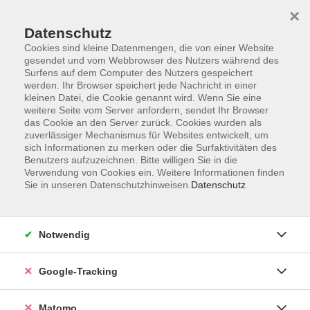
×
Datenschutz
Cookies sind kleine Datenmengen, die von einer Website
gesendet und vom Webbrowser des Nutzers während des
Surfens auf dem Computer des Nutzers gespeichert
Skip to main content
werden. Ihr Browser speichert jede Nachricht in einer
kleinen Datei, die Cookie genannt wird. Wenn Sie eine
weitere Seite vom Server anfordern, sendet Ihr Browser
das Cookie an den Server zurück. Cookies wurden als
zuverlässiger Mechanismus für Websites entwickelt, um
sich Informationen zu merken oder die Surfaktivitäten des
Benutzers aufzuzeichnen. Bitte willigen Sie in die
Verwendung von Cookies ein. Weitere Informationen finden
Sie in unseren Datenschutzhinweisen.
Datenschutz
17 Kurse
Notwendig
zurück zu Mode & textiles Gestalten
Google-Tracking
Nähen & Schneidern
Matomo