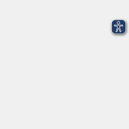
vhs Business
vhs Würzburg & Umgebung e. V.
Juliuspromenade 68
97070 Würzburg
info@vhs-wuerzburg.de
Tel: 0931 35593 0
Fax 0931 35593-20
Öffnungszeiten
Montag
09:00 - 12:30 Uhr
13:00 - 16:30 Uhr