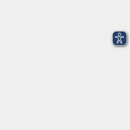
Fax 0931 35593-20
Öffnungszeiten
Montag
09:00 - 12:30 Uhr
13:00 - 16:30 Uhr
Dienstag
10:00 - 12:30 Uhr
13:00 - 16:30 Uhr
Mittwoch
09:00 - 12:30 Uhr
13:00 - 16:30 Uhr
Donnerstag
09:00 - 12:30 Uhr
Freitag
09:00 - 13:30 Uhr