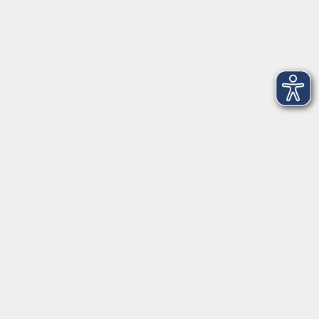
Fax 0931 35593-20
Öffnungszeiten
Montag
09:00 - 12:30 Uhr
13:00 - 16:30 Uhr
Dienstag
10:00 - 12:30 Uhr
13:00 - 16:30 Uhr
Mittwoch
09:00 - 12:30 Uhr
13:00 - 16:30 Uhr
Donnerstag
09:00 - 12:30 Uhr
Freitag
09:00 - 13:30 Uhr