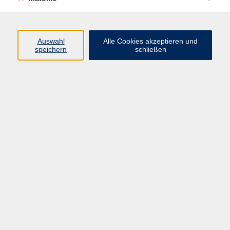
Auswahl
Alle Cookies akzeptieren und
Schlagfertigkeitstraining
speichern
schließen
Fr. 09.10.2026 18:30
Würzburg
Guter Smalltalk
Fr. 16.10.2026 18:30
Würzburg
Rhetorikseminar für Einsteiger