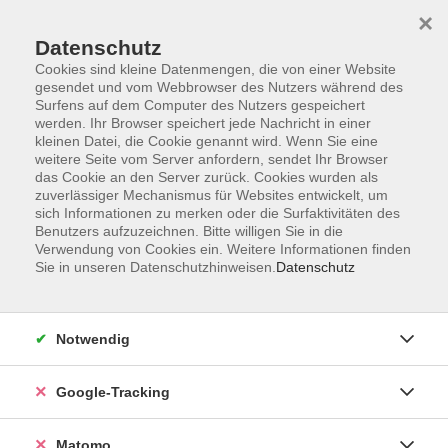
×
Datenschutz
Cookies sind kleine Datenmengen, die von einer Website
gesendet und vom Webbrowser des Nutzers während des
Surfens auf dem Computer des Nutzers gespeichert
Skip to main content
You are here:
werden. Ihr Browser speichert jede Nachricht in einer
Über uns
Unsere Kursleitungen
kleinen Datei, die Cookie genannt wird. Wenn Sie eine
weitere Seite vom Server anfordern, sendet Ihr Browser
das Cookie an den Server zurück. Cookies wurden als
zuverlässiger Mechanismus für Websites entwickelt, um
sich Informationen zu merken oder die Surfaktivitäten des
Benutzers aufzuzeichnen. Bitte willigen Sie in die
Tschach, Bettina
Verwendung von Cookies ein. Weitere Informationen finden
Sie in unseren Datenschutzhinweisen.
Datenschutz
Notwendig
Souveränes Auftreten und Ausstrahlung
Google-Tracking
Fr. 18.09.2026 18:30
Würzburg
Matomo