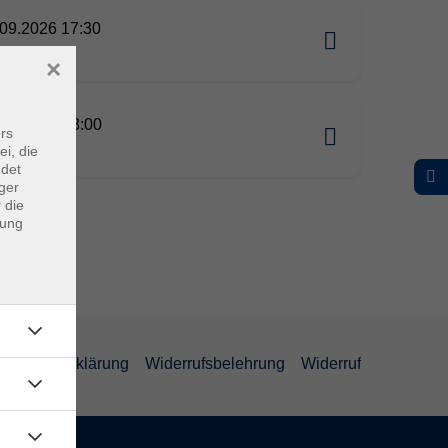
09.2026 17:30
erg
×
09.2026 18:00
rs
rg
ei, die
ndet
ger
 die
dung
efreiheitserklärung
Widerrufsbelehrung
Widerruf