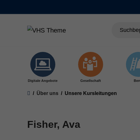
Skip to main content
Digitale Angebote
Gesellschaft
Ber
You are here:
Über uns
Unsere Kursleitungen
Fisher, Ava