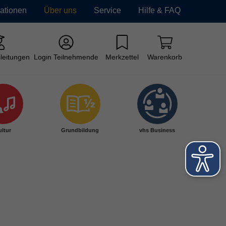
mationen
Über uns
Service
Hilfe & FAQ
leitungen
Login Teilnehmende
Merkzettel
Warenkorb
ltur
Grundbildung
vhs Business