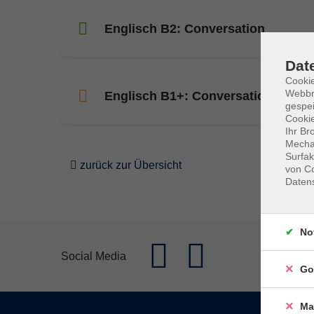
Englisch B2: Conversation
Dat
Cookie
Webbr
Englisch B1+: Conversation and G
gespei
Cookie
Ihr Br
Mechan
Surfak
zurück zur Übersicht
von Co
Daten
No
Social Media
Go
Ma