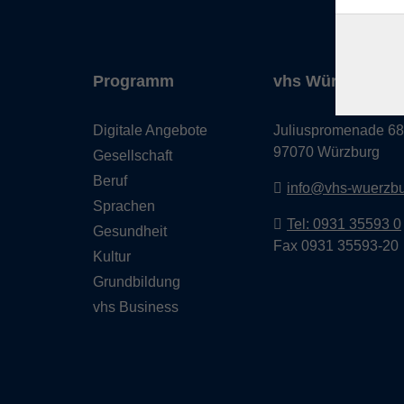
Programm
vhs Würzburg & 
Digitale Angebote
Juliuspromenade 68
97070 Würzburg
Gesellschaft
Beruf
info@vhs-wuerzbu
Sprachen
Tel: 0931 35593 0
Gesundheit
Fax 0931 35593-20
Kultur
Grundbildung
vhs Business