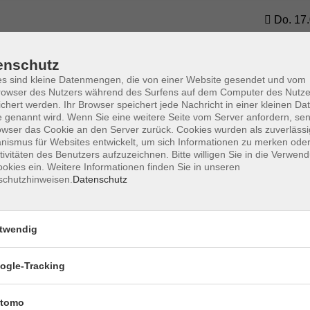
Do. 17.
Höchb
enschutz
s sind kleine Datenmengen, die von einer Website gesendet und vom
Mo. 21.
owser des Nutzers während des Surfens auf dem Computer des Nutze
rammar (ab Unit 7)
Würzbu
chert werden. Ihr Browser speichert jede Nachricht in einer kleinen Dat
 genannt wird. Wenn Sie eine weitere Seite vom Server anfordern, se
owser das Cookie an den Server zurück. Cookies wurden als zuverlässi
ismus für Websites entwickelt, um sich Informationen zu merken oder
tivitäten des Benutzers aufzuzeichnen. Bitte willigen Sie in die Verwen
okies ein. Weitere Informationen finden Sie in unseren
schutzhinweisen.
Datenschutz
twendig
Impressum
AGBs
Datenschutzerklärung
Barrier
ogle-Tracking
tomo